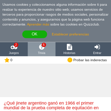
Usamos cookies y coleccionamos alguna información sobre ti para
realzar tu experiencia de nuestro sitio web; usamos servicios de
terceros para proporcionar rasgos de medios sociales, personalizar
contenido y anuncios, y asegurarnos que la página web funciona
correctamente.
Aprender más
sobre las cookies en Quizzclub.
OK
Establecer preferencias
2
6
Juegos
Trivia
Historias
Entrar
0
Probar las inderectas
¿Qué jinete argentino ganó en 1966 el primer
mundial de la prueba completa de equitación en