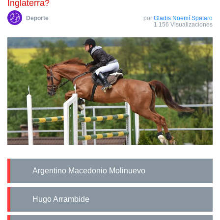
Inglaterra?
Deporte
por
Gladis Noemí Spataro
1.156 Visualizaciones
Argentino Macedonio Molinuevo
Hugo Arrambide