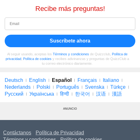
Recibe más preguntas!
Suscríbete ahora
Al seguir usando, aceptas los
Términos y condiciones
de Quizzclub,
Política de
privacidad
,
Política de cookies
y recibes adivinanzas y preguntas de QuizzClub a
tu correo electrónico diariamente.
Deutsch
English
Español
Français
Italiano
Nederlands
Polski
Português
Svenska
Türkçe
Русский
Українська
हिन्दी
한국어
汉语
漢語
ANUNCIO
Contáctanos
Política de Privacidad
Términos y condiciones
Política de cookies