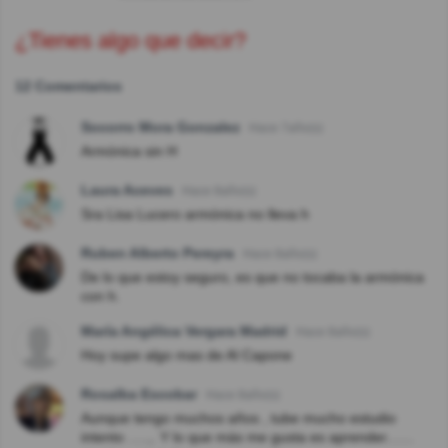
¿Tienes algo que decir?
12 Comentarios
Socorro Mora Gonzalez
Hace 7año(s)
Armónica sin H
Laura Aceves
Hace 8año(s)
Sra Lisa Lucero armónica no lleva h
Ruben Alberto Pereyra
Hace 8año(s)
De lo que estoy seguro, es que no tocaba la armónica
con h.
María Angélica Vergara Madrid
Hace 8año(s)
Hoy supe algo mas de Al Capone
Rosalba Escobar
Hace 8año(s)
Aunque tengo muchos años , tube mucho estudio
intento .....,. Y lo que más me gusta es aprender.......