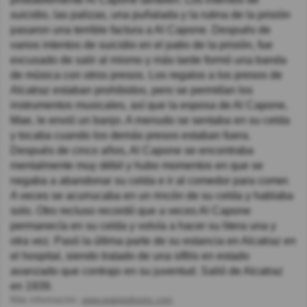
suicidio, las palizas, una puñalada y la rutina de la prisión
pasaron una terrible factura a Al Capone. Después de
varios intentos de suicidio en el patio de la prisión, fue
excusado de salir al mismo y más tarde formó una banda
de música con otros presos. Los regalos a los presos de
Alcatraz estaban prohibidos, pero se permitían los
instrumentos musicales, así que la esposa de Al Capone,
Mae, le envió un banjo. A menudo se sentaba en su celda
y tocaba cuando los demás presos estaban fuera.
Después de cinco años, Al Capone se encontraba
mentalmente muy débil y hubo momentos en que se
negaba a abandonar su celda e ir al comedor para comer.
A veces se acurrucaba en un rincón de su celda y hablaba
solo. Otro recluso recordó que a veces Al Capone
permanecía en su celda y volvía a hacer su litera una y
otra vez. Pasó la última parte de su estancia en Alcatraz en
el hospital, siendo tratado de una sífilis en estado
avanzado que contrajo en su juventud. Salió de Alcatraz
en 1939.
Más información:
www.prairieghosts.com