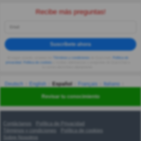
Recibe más preguntas!
Suscríbete ahora
Al seguir usando, aceptas los
Términos y condiciones
de Quizzclub,
Política de
privacidad
,
Política de cookies
y recibes adivinanzas y preguntas de QuizzClub a
tu correo electrónico diariamente.
Deutsch
English
Español
Français
Italiano
Nederlands
Polski
Português
Svenska
Türkçe
Revisar tu conocimiento
Русский
Українська
हिन्दी
한국어
汉语
漢語
Contáctanos
Política de Privacidad
Términos y condiciones
Política de cookies
Sobre Nosotros