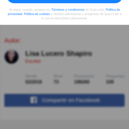
Al seguir usando, aceptas los
Términos y condiciones
de Quizzclub,
Política de
Ver más comentarios
privacidad
,
Política de cookies
y recibes adivinanzas y preguntas de QuizzClub a
tu correo electrónico diariamente.
Autor:
Lisa Lucero Shapiro
Escritor
Desde
Nivel
Puntuación
Preguntas
02/2016
73
198260
339
Compartir
en Facebook