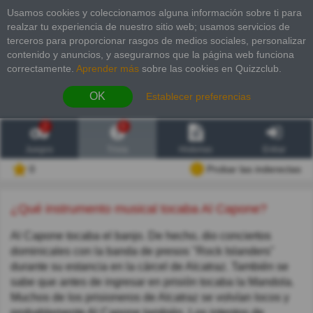
Usamos cookies y coleccionamos alguna información sobre ti para
realzar tu experiencia de nuestro sitio web; usamos servicios de
terceros para proporcionar rasgos de medios sociales, personalizar
contenido y anuncios, y asegurarnos que la página web funciona
correctamente.
Aprender más
sobre las cookies en Quizzclub.
OK
Establecer preferencias
2
6
Juegos
Trivia
Historias
Entrar
0
Probar las inderectas
¿Qué instrumento musical tocaba Al Capone?
Al Capone tocaba el banjo. De hecho, dio conciertos
dominicales con la banda de presos "Rock Islanders"
durante su estancia en la cárcel de Alcatraz. También se
sabe que antes de ingresar en prisión tocaba la Mandola.
Muchos de los prisioneros de Alcatraz se volvían locos y
probablemente Al Capone también. Los intentos de