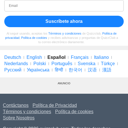
Suscríbete ahora
Al seguir usando, aceptas los
Términos y condiciones
de Quizzclub,
Política de
privacidad
,
Política de cookies
y recibes adivinanzas y preguntas de QuizzClub a
tu correo electrónico diariamente.
Deutsch
English
Español
Français
Italiano
Nederlands
Polski
Português
Svenska
Türkçe
Русский
Українська
हिन्दी
한국어
汉语
漢語
ANUNCIO
Contáctanos
Política de Privacidad
Términos y condiciones
Política de cookies
Sobre Nosotros