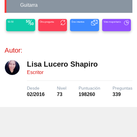
Guitarra
50-50
Otra pregunta
Dos intentos
Voto mayoritario
Autor:
Lisa Lucero Shapiro
Escritor
Desde
Nivel
Puntuación
Preguntas
02/2016
73
198260
339