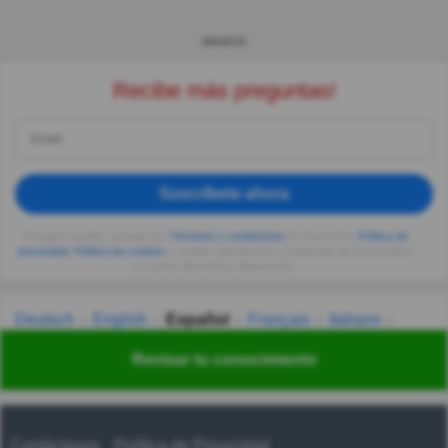
ANUNCIO
Recibe más preguntas!
Suscríbete ahora
Al seguir usando, aceptas los
Términos y condiciones
de Quizzclub,
Política de
privacidad
,
Política de cookies
y recibes adivinanzas y preguntas de QuizzClub a
tu correo electrónico diariamente.
Deutsch
English
Español
Français
Italiano
Nederlands
Polski
Português
Svenska
Türkçe
Revisar tu conocimiento
Русский
Українська
हिन्दी
한국어
汉语
漢語
Contáctanos
Política de Privacidad