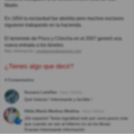
Martin.
En 1854 la esclavitud fue abolida pero muchos esclavos
siguieron trabajando en la hacienda.
El terremoto de Pisco y Chincha en el 2007 generó una
nueva entrada a los túneles.
Más información:
casahaciendasanjose.com
¿Tienes algo que decir?
4 Comentarios
Susana Letellier
Hace 7año(s)
Qué historia ! Interesante y terrible ! .
Hilda María Medina Medina
Hace 7año(s)
¡De espanto! Tanta ingratitud solo por unos pesos más
que cuando se van al infierno no se los llevan
Gracias Interesante información