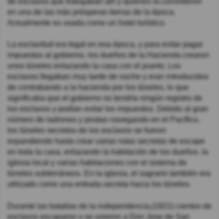
de esclavos que trabajaban allí y quienes la convirtieron
en una de las más prósperas tierras de la época.
Actualmente es usada como un hotel turístico.
La esclavitud era legal en esa época, y para evitar pagar
impuestos al gobierno, los dueños de la Hacienda crearon
unos túneles enlazando la casa con el puerto. Los
esclavos llegaban muy tarde de noche y eran introducidos
de contrabando a la hacienda por los túneles, lo que
significaba que el gobierno no tendría ningún registro de
los esclavos y podían evitar los impuestos. Debido al gran
número de ladrones y piratas navegando en el Pacífico,
los túneles secretos de los esclavos se fueron
expandiendo hasta crear varias rutas secretas de escape
en toda la casa, enlazando la habitación de los dueños, la
iglesia local y varias habitaciones con el sistema de
túneles subterráneos. En la iglesia, el sagrario también era
utilizado como una entrada secreta hacia los túneles.
Durante las batallas de la independencia,(1821) cientos de
esclavos escaparon y se unieron a Don Jose de San