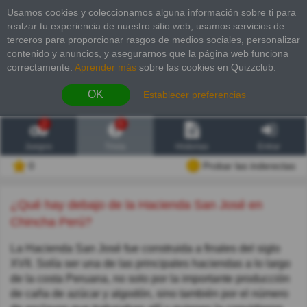
Usamos cookies y coleccionamos alguna información sobre ti para
realzar tu experiencia de nuestro sitio web; usamos servicios de
terceros para proporcionar rasgos de medios sociales, personalizar
contenido y anuncios, y asegurarnos que la página web funciona
correctamente.
Aprender más
sobre las cookies en Quizzclub.
OK
Establecer preferencias
2
6
Juegos
Trivia
Historias
Entrar
0
Probar las inderectas
¿Qué hay debajo de la Hacienda San José en
Chincha Perú?
La Hacienda San José fue construida a finales del siglo
XVII. Solía ser una de las principales haciendas a lo largo
de la costa Peruana, no solo por la importante producción
de caña de azúcar y algodón, sino también por el número