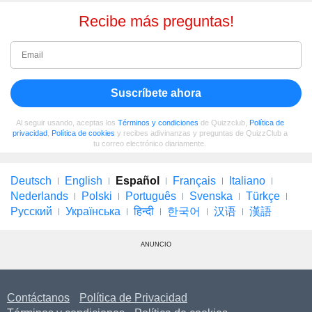
Recibe más preguntas!
Suscríbete ahora
Al seguir usando, aceptas los
Términos y condiciones
de Quizzclub,
Política de
privacidad
,
Política de cookies
y recibes adivinanzas y preguntas de QuizzClub a
tu correo electrónico diariamente.
Deutsch
English
Español
Français
Italiano
Nederlands
Polski
Português
Svenska
Türkçe
Русский
Українська
हिन्दी
한국어
汉语
漢語
ANUNCIO
Contáctanos
Política de Privacidad