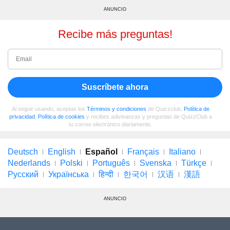
ANUNCIO
Recibe más preguntas!
Suscríbete ahora
Al seguir usando, aceptas los
Términos y condiciones
de Quizzclub,
Política de
privacidad
,
Política de cookies
y recibes adivinanzas y preguntas de QuizzClub a
tu correo electrónico diariamente.
Deutsch
English
Español
Français
Italiano
Nederlands
Polski
Português
Svenska
Türkçe
Русский
Українська
हिन्दी
한국어
汉语
漢語
ANUNCIO