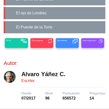
El ojo de Londres
El Puente de la Torre
50-50
Otra pregunta
Dos intentos
Voto mayoritario
Autor:
Alvaro Yáñez C.
Escritor
Desde
Nivel
Puntuación
Preguntas
07/2017
96
656572
14