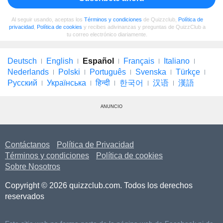
Al seguir usando, aceptas los
Términos y condiciones
de Quizzclub,
Política de
privacidad
,
Política de cookies
y recibes adivinanzas y preguntas de QuizzClub a
tu correo electrónico diariamente.
Deutsch
English
Español
Français
Italiano
Nederlands
Polski
Português
Svenska
Türkçe
Русский
Українська
हिन्दी
한국어
汉语
漢語
ANUNCIO
Contáctanos
Política de Privacidad
Términos y condiciones
Política de cookies
Sobre Nosotros
Copyright © 2026 quizzclub.com. Todos los derechos
reservados