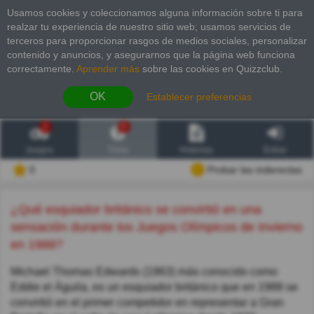
Usamos cookies y coleccionamos alguna información sobre ti para
realzar tu experiencia de nuestro sitio web; usamos servicios de
terceros para proporcionar rasgos de medios sociales, personalizar
contenido y anuncios, y asegurarnos que la página web funciona
correctamente.
Aprender más
sobre las cookies en Quizzclub.
OK
Establecer preferencias
2
6
Juegos
Trivia
Historias
Entrar
0
Probar las inderectas
¿Qué esquiador británico se convirtió en una
sensación durante los Juegos Olímpicos de Invierno
en 1988?
Michael Thomas Edwards (1963) más conocido como
Eddie el Águila, es un esquiador británico que en 1988 se
convirtió en el primer competidor en representar a Gran