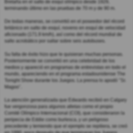
Bretaña en el salto de esquí olímpico desde 1929,
terminando último en las pruebas de 70 m y de 90 m.
De todas maneras, se convirtió en el poseedor del récord
británico en salto de esquí, noveno en esquí de velocidad
aficionado (171.9 km/h), así como del récord mundial de
salto acrobático por saltar sobre seis autobuses.
Su falta de éxito hizo que le quisieran muchas personas.
Posteriormente se convirtió en una celebridad de los
medios y apareció en programas de entrevistas en todo el
mundo, apareciendo en el programa estadounidense The
Tonight Show durante los Juegos. La prensa lo apodó "Sr.
Magoo".
La atención generalizada que Edwards recibió en Calgary
fue vergonzosa para algunos atletas como el propio
Comité Olímpico Internacional (COI), que consideraron la
peripecia de Eddie como burlesca, y un peligroso
precedente y temiendo que el ejemplo se repitiera, se creó
en 1990, poco después de que terminaran los Juegos