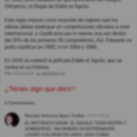
Olímpicos, la Regla de Eddie el Águila.
Esta regla impuso como requisito de ingreso que los
atletas deban participar en competiciones oficiales a nivel
internacional, y clasificarse por lo menos una vez dentro
del 30% de los primeros 50 competidores. Así, Edwards no
pudo clasificar en 1992, ni en 1994 y 1998.
En 2016 se estrenó la película Eddie el Águila, que se
centra en su historia.
Más información:
es.wikipedia.org
¿Tienes algo que decir?
2 Comentarios
Nicolas Antonio Ayon Trelles
Hace 4año(s)
EL BRITÁNICO EDDIE 'EL ÁGUILA' TENÍA MIOPÍA Y
SOBREPESO. SIN DINERO NI ENTRENADOR,
LOGRÓ COLARSE EN UNOS JJOO COMO