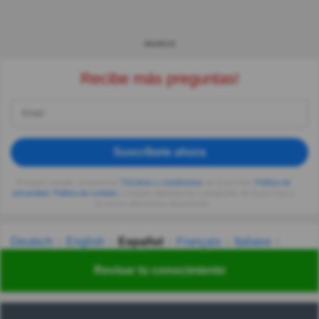
ANUNCIO
Recibe más preguntas!
Suscríbete ahora
Al seguir usando, aceptas los
Términos y condiciones
de Quizzclub,
Política de
privacidad
,
Política de cookies
y recibes adivinanzas y preguntas de QuizzClub a
tu correo electrónico diariamente.
Deutsch
English
Español
Français
Italiano
Nederlands
Polski
Português
Svenska
Türkçe
Revisar tu conocimiento
Русский
Українська
हिन्दी
한국어
汉语
漢語