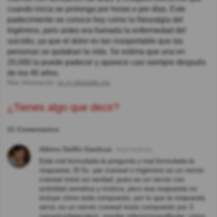
cuando inicia se prolonga por horas o por días. Este
padecimiento se conoce hoy como la Neuralgia del
trigémino, pero antes era llamada la enfermedad del
suicidio, ya que el dolor es tan insoportable que las
personas se quitaban la vida. Se estima que una en
20,000 la puede padecer y aparece casi siempre después
de los 40 años.
Más información:
es.m.wikipedia.org
¿Tienes algo que decir?
21 Comentarios
Albino Delfín Garduza
Hace 8año(s)
Está mal formulada la pregunta y mal formulada la
respuesta: El 5o. par craneal o trigémino es un nervio
craneal mixto es verdad, pues es un nervio con
actividad sensitiva y motora, pero esa respuesta no
incluye cómo está compuesto, por lo que la respuesta
sería; es un nervio craneal mixto compuesto por 3
ramas(unilaterales), maxilar inferior(mandibular, cómo