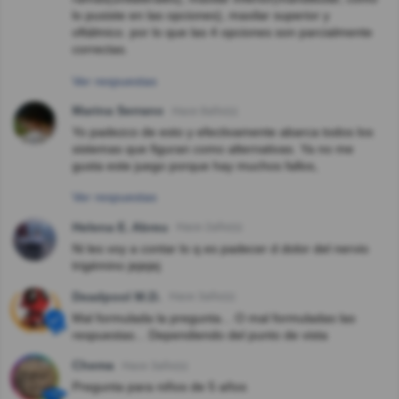
lo pusiste en las opciones), maxilar superior y
oftálmico. por lo que las 4 opciones son parcialmente
correctas.
Ver respuestas
Marina Serrano
Hace 8año(s)
Yo padezco de esto y efectivamente abarca todos los
sistemas que figuran como alternativas. Ya no me
gusta este juego porque hay muchos fallos,
Ver respuestas
Helena E. Abreu
Hace 2año(s)
Ni les voy a contar lo q es padecer d dolor del nervio
trigémino jejejej
Deadpool M.D.
Hace 3año(s)
Mal formulada la pregunta... O mal formuladas las
respuestas... Dependiendo del punto de vista
Chema
Hace 3año(s)
Pregunta para niños de 5 años