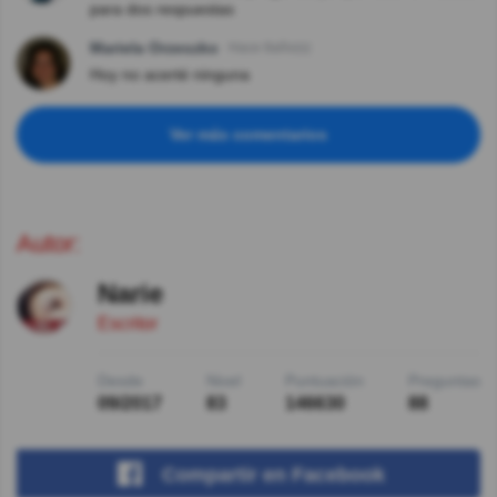
para dos respuestas
Mariela Orzeszko
Hace 8año(s)
Hoy no acerté ninguna
Ver más comentarios
Autor:
Narie
Escritor
Desde
Nivel
Puntuación
Preguntas
09/2017
83
146630
88
Compartir
en Facebook