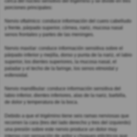
cerca del núcleo sensitivo del trigémino y se divide en tres
porciones principales:
Nervio oftalmico: conduce información del cuero cabelludo
y frente, párpado superior, córnea, nariz, mucosa nasal
senos frontales y partes de las meninges.
Nervio maxilar: conduce información sensitiva sobre el
párpado inferior y mejilla, dorso y punta de la nariz, el labio
superior, los dientes superiores, la mucosa nasal, el
paladar y el techo de la faringe, los senos etmoidal y
esfenoidal.
Nervio mandíbular: conduce información sensitiva del
labio inferior, dientes inferiores, alas de la nariz, barbilla,
de dolor y temperatura de la boca.
Debido a que el trigémino tiene seis ramas nerviosas que
recorren la cara (tres del lado derecho y tres del izquierdo)
una presión sobre este nervio produce un dolor muy
intenso con sensación de ardor y choques eléctricos que