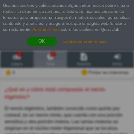
Usamos cookies y coleccionamos alguna información sobre ti para
realzar tu experiencia de nuestro sitio web; usamos servicios de
terceros para proporcionar rasgos de medios sociales, personalizar
contenido y anuncios, y asegurarnos que la página web funciona
correctamente.
Aprender más
sobre las cookies en Quizzclub.
OK
Establecer preferencias
2
6
Juegos
Trivia
Historias
Entrar
0
Probar las inderectas
¿Qué es y cómo está compuesto el nervio
trigémino?
El nervio trigémino, también conocido como quinto par
craneal, es un nervio mixto, que cuenta con una porción
sensitiva y otra porción motora. Las ramas motoras se
originan en el núcleo motor trigeminal que se localiza