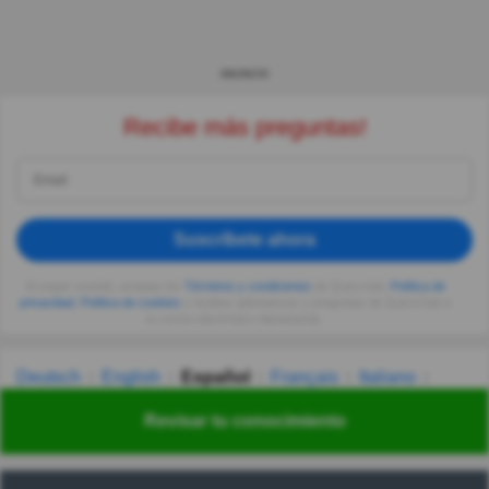
ANUNCIO
Recibe más preguntas!
Suscríbete ahora
Al seguir usando, aceptas los
Términos y condiciones
de Quizzclub,
Política de
privacidad
,
Política de cookies
y recibes adivinanzas y preguntas de QuizzClub a
tu correo electrónico diariamente.
Deutsch
English
Español
Français
Italiano
Nederlands
Polski
Português
Svenska
Türkçe
Revisar tu conocimiento
Русский
Українська
हिन्दी
한국어
汉语
漢語