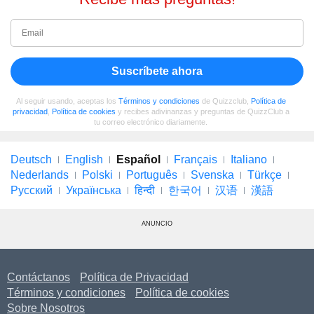
Suscríbete ahora
Al seguir usando, aceptas los
Términos y condiciones
de Quizzclub,
Política de
privacidad
,
Política de cookies
y recibes adivinanzas y preguntas de QuizzClub a
tu correo electrónico diariamente.
Deutsch
English
Español
Français
Italiano
Nederlands
Polski
Português
Svenska
Türkçe
Русский
Українська
हिन्दी
한국어
汉语
漢語
ANUNCIO
Contáctanos
Política de Privacidad
Términos y condiciones
Política de cookies
Sobre Nosotros