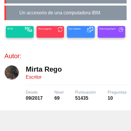
Un accesorio de una computadora IBM.
50-50
Otra pregunta
Dos intentos
Voto mayoritario
Autor:
Mirta Rego
Escritor
Desde
Nivel
Puntuación
Preguntas
09/2017
69
51435
10