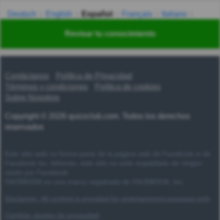
Deutsch
English
Español
Français
Italiano
Nederlands
Polski
Português
Svenska
Türkçe
Revisar tu conocimiento
Русский
Українська
हिन्दी
한국어
汉语
漢語
Contáctanos
Política de Privacidad
Términos y condiciones
Política de cookies
Sobre Nosotros
Copyright © 2026 quizzclub.com. Todos los derechos
reservados
Este sitio web no forma parte de la página web de Facebook ni de
Facebook Inc. Además, este sitio no está respaldado de ningún
modo por Facebook.
FACEBOOK es una marca registrada de FACEBOOK, Inc.
Disclaimer: All content is provided for entertainment purposes only
Cambiar ajustes de privacidad