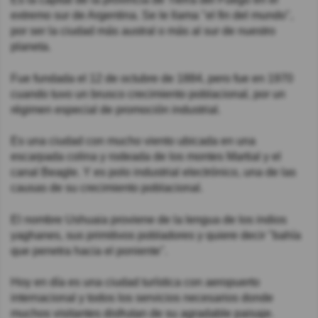
extremo sur de Argentina. Se le llama "el fin del mundo",
por ser la ciudad más austral o más al sur de nuestro
planeta.
Fue fundada el 12 de octubre de 1884, pero fue en 1970
cuando tuvo un brusco crecimiento poblacional, por un
régimen especial de promoción industrial.
Es una ciudad con mucho viento ubicada en una
escarpada colina y rodeada de los montes Martial y el
canal Beagle. Y es polo industrial electrónico, una de las
causas de su crecimiento poblacional.
El nombre Ushuaia proviene de la lengua de los indios
yaghanes, sus primitivos pobladores y quiere decir "bahía
que penetra hacia el poniente".
Hoy en día es una ciudad turística con aeropuerto
internacional y todos los servicios necesarios donde
muchos visitantes disfrutan de su agradable paisaje.