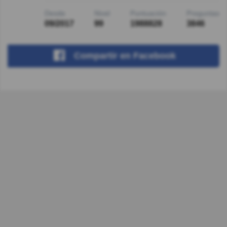
Desde
Nivel
Puntuación
Preguntas
09/2017
99
1988828
3846
Compartir
en Facebook