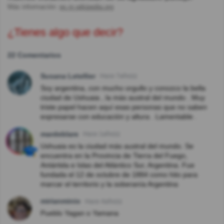
Más información:
es.m.wikipedia.org
¿Tienes algo que decir?
22 Comentarios
Susana Letellier
Hace 7año(s)
Soy argentina, con mucho orgullo y conozco la bella
ciudad de Ushuaia , la más austral del mundo . Muy
triste papel hacen aquí esas personas que no saben
expresarse con educación y altura . Lamentable .
mardeblare
Hace 1año(s)
Ushuaia es la ciudad más austral del mundo. Se
encuentra en la Provincia de Tierra del Fuego,
Antártida e Islas del Atlántico Sur, Argentina. Fue
fundada el 12 de octubre de 1884 como hito para
marcar el territorio y la soberanía Argentina
mirianminio
Hace 4año(s)
Pueblo Yagan o Yamana