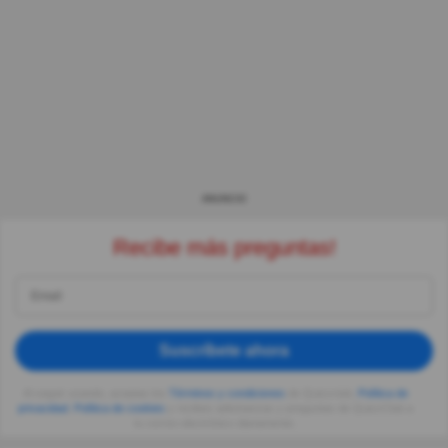
ANUNCIO
Recibe más preguntas!
Suscríbete ahora
Al seguir usando, aceptas los
Términos y condiciones
de Quizzclub,
Política de
privacidad
,
Política de cookies
y recibes adivinanzas y preguntas de QuizzClub a
tu correo electrónico diariamente.