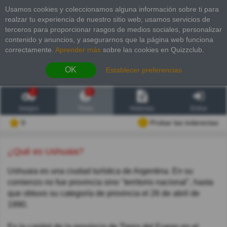
Usamos cookies y coleccionamos alguna información sobre ti para
realzar tu experiencia de nuestro sitio web; usamos servicios de
terceros para proporcionar rasgos de medios sociales, personalizar
contenido y anuncios, y asegurarnos que la página web funciona
correctamente.
Aprender más
sobre las cookies en Quizzclub.
OK
Establecer preferencias
2
6
Juegos
Trivia
Historias
Entrar
0
Probar las inderectas
¿Qué es Ushuaia?
Ushuaia es una ciudad turística de Argentina. En su
comienzo no fue provincia sino "territorio nacional", hasta
que obtuvo su categoría de provincia el 26 de abril de
1990.
Es la capital de la provincia de Tierra del Fuego en el