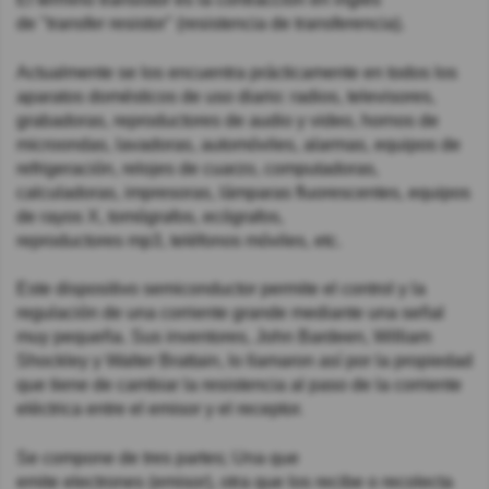
de "transfer resistor" (resistencia de transferencia).
Actualmente se los encuentra prácticamente en todos los
aparatos domésticos de uso diario: radios, televisores,
grabadoras, reproductores de audio y video, hornos de
microondas, lavadoras, automóviles, alarmas, equipos de
refrigeración, relojes de cuarzo, computadoras,
calculadoras, impresoras, lámparas fluorescentes, equipos
de rayos X, tomógrafos, ecógrafos,
reproductores mp3, teléfonos móviles, etc.
Este dispositivo semiconductor permite el control y la
regulación de una corriente grande mediante una señal
muy pequeña. Sus inventores, John Bardeen, William
Shockley y Walter Brattain, lo llamaron así por la propiedad
que tiene de cambiar la resistencia al paso de la corriente
eléctrica entre el emisor y el receptor.
Se compone de tres partes; Una que
emite electrones (emisor), otra que los recibe o recolecta