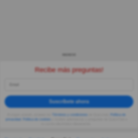
ANUNCIO
Recibe más preguntas!
Suscríbete ahora
Al seguir usando, aceptas los
Términos y condiciones
de Quizzclub,
Política de
privacidad
,
Política de cookies
y recibes adivinanzas y preguntas de QuizzClub a
tu correo electrónico diariamente.