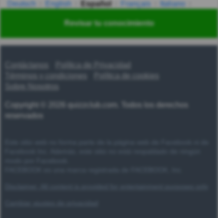
Deutsch
English
Español
Français
Italiano
Nederlands
Polski
Português
Svenska
Türkçe
Revisar tu conocimiento
Русский
Українська
हिन्दी
한국어
汉语
漢語
Contáctanos
Política de Privacidad
Términos y condiciones
Política de cookies
Sobre Nosotros
Copyright © 2026 quizzclub.com. Todos los derechos
reservados
Este sitio web no forma parte de la página web de Facebook ni de
Facebook Inc. Además, este sitio no está respaldado de ningún
modo por Facebook.
FACEBOOK es una marca registrada de FACEBOOK, Inc.
Disclaimer: All content is provided for entertainment purposes only
Cambiar ajustes de privacidad