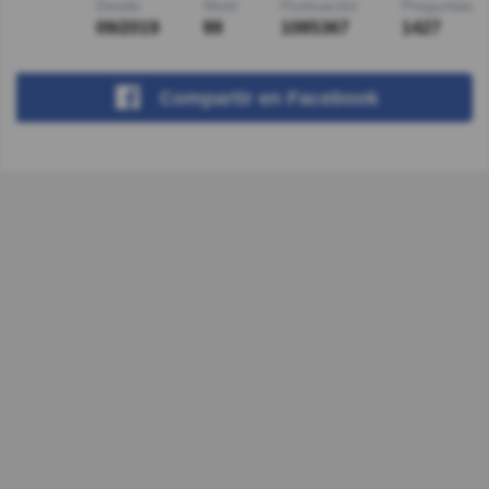
Desde
Nivel
Puntuación
Preguntas
09/2019
99
1085367
1427
Compartir
en Facebook