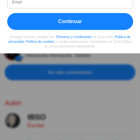
Carlos Martinez
Hace 5año(s)
CLARO QUE SI
Continuar
Sonia Contreras
Hace 5año(s)
Buena explicación.
Al seguir usando, aceptas los
Términos y condiciones
de Quizzclub,
Política de
privacidad
,
Política de cookies
y recibes adivinanzas y preguntas de QuizzClub a
tu correo electrónico diariamente.
Carlos Ruiz
Hace 5año(s)
Interesante información. Saludos
Ver más comentarios
Autor:
IBSO
Escritor