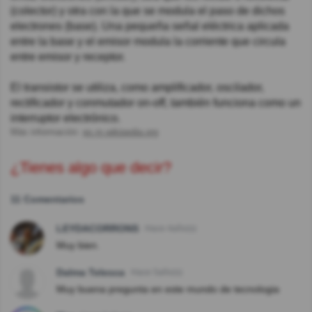
(colector) y otra con la que se modula el paso de dichos
electrones (base). Una pequeña señal eléctrica aplicada
entre la base y el emisor modula la corriente que circula
entre emisor y receptor.
El transistor se utiliza, como amplificador, oscilador,
rectificador y conmutador on-off, también funciona como un
interruptor electrónico.
Más información:
es.m.wikipedia.org
¿Tienes algo que decir?
11 Comentarios
LEYDACORRONS
Hace 4año(s)
Muy bien.
Dalma Telesca
Hace 5año(s)
Muy buena pregunta en este mundo de tecnologia