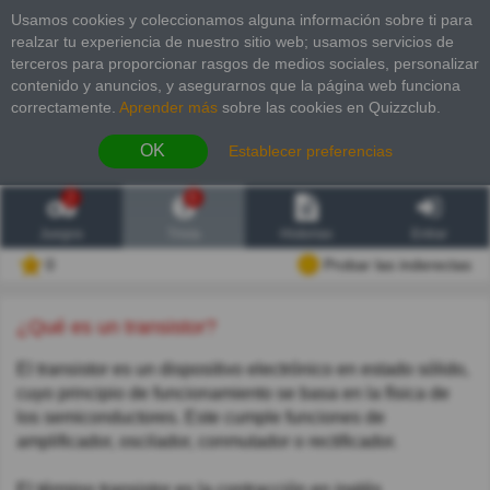
Usamos cookies y coleccionamos alguna información sobre ti para
realzar tu experiencia de nuestro sitio web; usamos servicios de
terceros para proporcionar rasgos de medios sociales, personalizar
contenido y anuncios, y asegurarnos que la página web funciona
correctamente.
Aprender más
sobre las cookies en Quizzclub.
OK
Establecer preferencias
2
6
Juegos
Trivia
Historias
Entrar
0
Probar las inderectas
¿Qué es un transistor?
El transistor es un dispositivo electrónico en estado sólido,
cuyo principio de funcionamiento se basa en la física de
los semiconductores. Este cumple funciones de
amplificador, oscilador, conmutador o rectificador.
El término transistor es la contracción en inglés