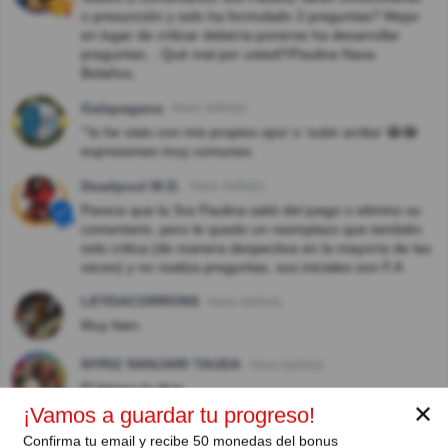
o presunción y solo ha formulado 3 preguntas? Mejor
en lugar de criticar debería ponerse ha desarrollar
preguntas... Qué mal por usted!!!Paulina Nava
Bolaños,
Galapagana
Hace 3año(s)
"‘lo he visto con mis propios ojos’ o ‘subir arriba’ 😂😂
expresiones muy comunes.
Deadpool M.D.
Hace 4año(s)
Parece que la Sra Paulina salió del juego o elimino su
comentario, pero le quedo un reemplazo que también
solo critica (de manera despectiva en la mayoría de las
veces) y no realiza preguntas, sus iniciales son F.A
LEYDACORRONS
Hace 4año(s)
Muy bien.
NYRIZ NANJARI TAUDA
Hace 6año(s)
El letrero lo dice
✕
¡Vamos a guardar tu progreso!
sandra rueda
Hace 6año(s)
Confirma tu email y recibe 50 monedas del bonus