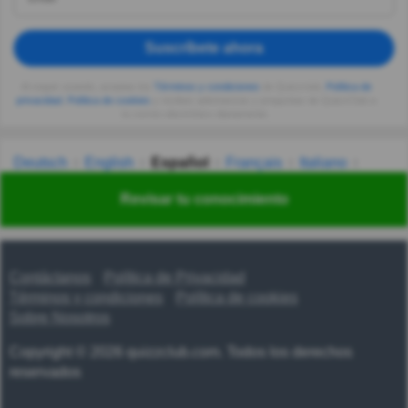
Suscríbete ahora
Al seguir usando, aceptas los
Términos y condiciones
de Quizzclub,
Política de
privacidad
,
Política de cookies
y recibes adivinanzas y preguntas de QuizzClub a
tu correo electrónico diariamente.
Deutsch
English
Español
Français
Italiano
Nederlands
Polski
Português
Svenska
Türkçe
Revisar tu conocimiento
Русский
Українська
हिन्दी
한국어
汉语
漢語
Contáctanos
Política de Privacidad
Términos y condiciones
Política de cookies
Sobre Nosotros
Copyright © 2026 quizzclub.com. Todos los derechos
reservados