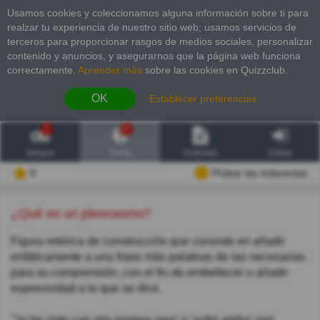
Usamos cookies y coleccionamos alguna información sobre ti para
realzar tu experiencia de nuestro sitio web; usamos servicios de
terceros para proporcionar rasgos de medios sociales, personalizar
contenido y anuncios, y asegurarnos que la página web funciona
correctamente.
Aprender más
sobre las cookies en Quizzclub.
OK
Establecer preferencias
2
6
Juegos
Trivia
Historias
Entrar
0
Probar las inderectas
¿Qué es un pleonasmo?
Figura retórica de construcción que consiste en añadir
enfáticamente a una frase más palabras de las necesarias
para su comprensión, con el fin de embellecer o añadir
expresividad a lo que se dice.
"‘lo he visto con mis propios ojos’ o ‘subir arriba’ son