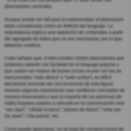
pleonasmos corrientes.
Aunque puede ser útil para la expresividad, el pleonasmo
debe considerarse como un defecto del lenguaje. La
redundancia implica una repetición de contenidos a partir
del agregado de datos que no son necesarios, por lo que
deberían omitirse.
Cabe señalar que, si bien existen ciertos pleonasmos que
podemos advertir con facilidad en el lenguaje popular y
que suelen ser motivo de burlas (como ocurre con los ya
mencionados “salir afuera” y “subir arriba”), es difícil
declararse inocente del uso incorrecto de esta figura;
veamos algunas expresiones que combinan conceptos de
manera innecesaria y que la mayoría de las personas de
habla hispana usamos a menudo en la comunicación oral:
“ven aquí”; “cállate la boca”; “planes de futuro”; “volar por
los aires”; “cita previa”, etc.
Como puede apreciarse, no se trata de construcciones de