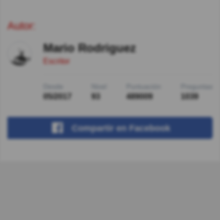
Autor:
Mario Rodriguez
Escritor
Desde
Nivel
Puntuación
Preguntas
05/2017
93
489009
1039
Compartir
en Facebook