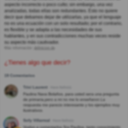
aspecto incorrecto o poco culto; sin embargo, una vez
analizadas, todas ellas son redundantes. Esto no quiere
decir que debamos dejar de utilizarlas, ya que el lenguaje
no es una ecuación con un solo resultado; por el contrario,
es flexible y se adapta a las necesidades de sus
hablantes, y en sus contradicciones muchas veces reside
su aspecto más cautivador.
Más información:
definicion.de
¿Tienes algo que decir?
19 Comentarios
Trixi Laurent
Hace 8año(s)
Paulina Nava Bolaños, para usted sera una pregunta
de primaria,pero a mi no me lo enseñaron.La
respuesta me parecio interesante y los ejemplos muy
ilustrativos.
Sofy Villarreal
Hace 8año(s)
Vuelvo a comentarlos Sra Paulina, tanto conocimiento