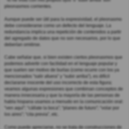
pleonasmos corrientes.
Aunque puede ser útil para la expresividad, el pleonasmo
debe considerarse como un defecto del lenguaje. La
redundancia implica una repetición de contenidos a partir
del agregado de datos que no son necesarios, por lo que
deberían omitirse.
Cabe señalar que, si bien existen ciertos pleonasmos que
podemos advertir con facilidad en el lenguaje popular y
que suelen ser motivo de burlas (como ocurre con los ya
mencionados “salir afuera” y “subir arriba”), es difícil
declararse inocente del uso incorrecto de esta figura;
veamos algunas expresiones que combinan conceptos de
manera innecesaria y que la mayoría de las personas de
habla hispana usamos a menudo en la comunicación oral:
“ven aquí”; “cállate la boca”; “planes de futuro”; “volar por
los aires”; “cita previa”, etc.
Como puede apreciarse, no se trata de construcciones de