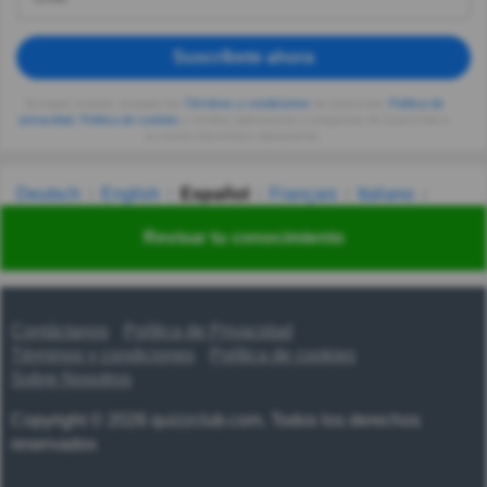
Suscríbete ahora
Al seguir usando, aceptas los
Términos y condiciones
de Quizzclub,
Política de
privacidad
,
Política de cookies
y recibes adivinanzas y preguntas de QuizzClub a
tu correo electrónico diariamente.
Deutsch
English
Español
Français
Italiano
Nederlands
Polski
Português
Svenska
Türkçe
Revisar tu conocimiento
Русский
Українська
हिन्दी
한국어
汉语
漢語
Contáctanos
Política de Privacidad
Términos y condiciones
Política de cookies
Sobre Nosotros
Copyright © 2026 quizzclub.com. Todos los derechos
reservados