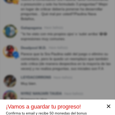
o presunción y solo ha formulado 3 preguntas? Mejor
en lugar de criticar debería ponerse ha desarrollar
preguntas... Qué mal por usted!!!Paulina Nava
Bolaños,
Galapagana
Hace 3año(s)
"‘lo he visto con mis propios ojos’ o ‘subir arriba’ 😂😂
expresiones muy comunes.
Deadpool M.D.
Hace 4año(s)
Parece que la Sra Paulina salió del juego o elimino su
comentario, pero le quedo un reemplazo que también
solo critica (de manera despectiva en la mayoría de las
veces) y no realiza preguntas, sus iniciales son F.A
LEYDACORRONS
Hace 4año(s)
Muy bien.
NYRIZ NANJARI TAUDA
Hace 6año(s)
El letrero lo dice
✕
¡Vamos a guardar tu progreso!
sandra rueda
Hace 6año(s)
Confirma tu email y recibe 50 monedas del bonus