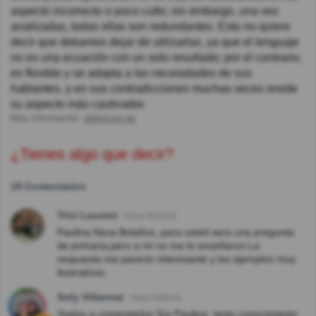
aspecto incorrecto o poco culto; sin embargo, una vez
analizadas, todas ellas son redundantes. Esto no quiere
decir que debamos dejar de utilizarlas, ya que el lenguaje
no es una ecuación con un solo resultado; por el contrario,
es flexible y se adapta a las necesidades de sus
hablantes, y en sus contradicciones muchas veces reside
su aspecto más cautivador.
Más información:
definicion.de
¿Tienes algo que decir?
19 Comentarios
Trixi Laurent
Hace 8año(s)
Paulina Nava Bolaños, para usted sera una pregunta
de primaria,pero a mi no me lo enseñaron.La
respuesta me parecio interesante y los ejemplos muy
ilustrativos.
Sofy Villarreal
Hace 8año(s)
Vuelvo a comentarlos Sra Paulina, tanto conocimiento