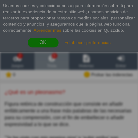
Usamos cookies y coleccionamos alguna información sobre ti para
realzar tu experiencia de nuestro sitio web; usamos servicios de
terceros para proporcionar rasgos de medios sociales, personalizar
contenido y anuncios, y asegurarnos que la página web funciona
correctamente.
Aprender más
sobre las cookies en Quizzclub.
OK
Establecer preferencias
2
6
Juegos
Trivia
Historias
Entrar
0
Probar las inderectas
¿Qué es un pleonasmo?
Figura retórica de construcción que consiste en añadir
enfáticamente a una frase más palabras de las necesarias
para su comprensión, con el fin de embellecer o añadir
expresividad a lo que se dice.
"‘lo he visto con mis propios ojos’ o ‘subir arriba’ son