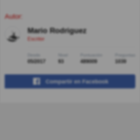
Autor:
Mario Rodriguez
Escritor
Desde
Nivel
Puntuación
Preguntas
05/2017
93
489009
1039
Compartir
en Facebook