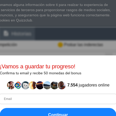
namos alguna información sobre ti para realzar tu experiencia de
 servicios de terceros para proporcionar rasgos de medios sociales,
anuncios, y asegurarnos que la página web funciona correctamente.
ookies en Quizzclub.
Historias
ompetición
Probar las inderectas
¡Vamos a guardar tu progreso!
Confirma tu email y recibe 50 monedas del bonus
anera mucho menos frecuente piróscafo, es un buque
lmente en desuso), o por turbinas de vapor. Consta
7.554
jugadores online
 de una turbina de vapor o máquina de vapor y de un
nsmisión se consigue con un cigüeñal en las
ra en el caso de usar turbinas.
ns, Marqués de Jouffroy d'Abbans, bota el
Continuar