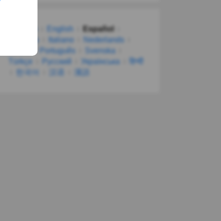
Deutsch
English
Español
Français
Italiano
Nederlands
Polski
Português
Svenska
Türkçe
Русский
Українська
हिन्दी
한국어
汉语
漢語