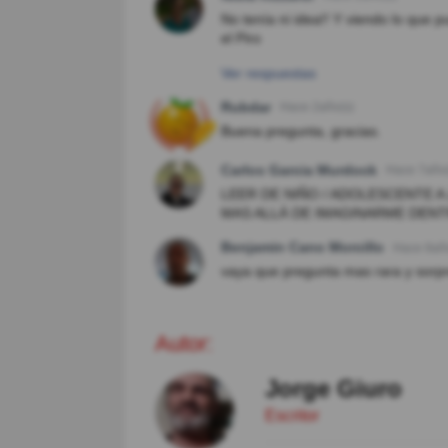
No tenía ni idea!! Y viendo lo que 
el Piro
Ver respuestas
Rubdar
Hace 2año(s)
Buena pregunta, gracias.
Carlos Garcia Murdock
Hace 7año(
LEER DE NIÑO / ADOLESCENTE A J
MAS ALLÁ DE IMAGINARME DENTRO
Benjamin Cano Morcillo
Hace 8añ
vaya que pregunta mas rara y sorp
Autor:
Jorge Giuro
Escritor