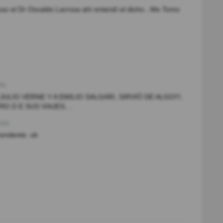
puso el Dr Osvaldo Larrosa ahí entendí el dicho...Me Tomo
s)
ULIO VERNE Y A EMILIO SALGARI, SIRVIÓ DE ALGO!!!,
 D E SUS VIAJES, ..
o(s)
rendente. ok