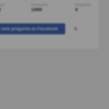
vel
Puntuación
Preguntas
2
12900
8
0
r
esta pregunta
en Facebook