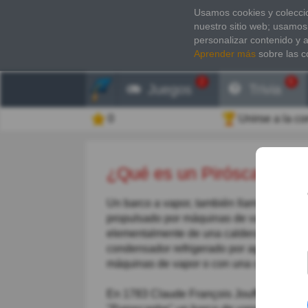
Usamos cookies y coleccio
nuestro sitio web; usamos
personalizar contenido y 
Aprender más
sobre las c
2
6
Juegos
Trivia
0
Unirse a la c
¿Qué es un Piróscafo?
Un barco a vapor, también llamado de m
propulsado por máquinas de vapor, (actua
elementalmente de una caldera de vapor,
condensador refrigerado por agua. La tra
máquinas de vapor o con una caja reducto
En 1783 Claude François Jouffroy d'Abba