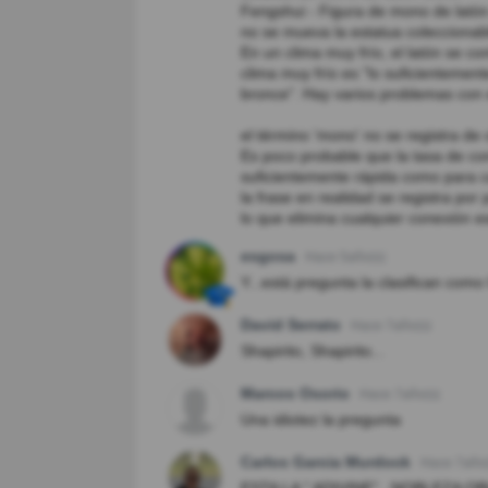
Fengshui - Figura de mono de latón 
no se mueva la estatua coleccionab
En un clima muy frío, el latón se co
clima muy frío es "lo suficientemen
bronce". Hay varios problemas con e
el término 'mono' no se registra de
Es poco probable que la tasa de con
suficientemente rápida como para c
la frase en realidad se registra po
lo que elimina cualquier conexión es
esgosa
Hace 5año(s)
Y...está pregunta la clasifican com
David Serrato
Hace 7año(s)
Shapirito, Shapirito...
Marcos Osorio
Hace 7año(s)
Una idiotez la pregunta
Carlos Garcia Murdock
Hace 7año(