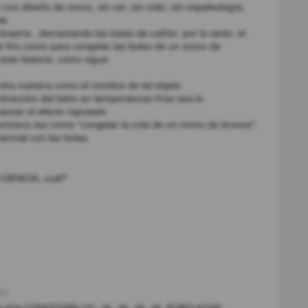
con diseño de mono, sin ver, sin oído, sin espeleología,
le
ntraería , derramando las balas de cañón: por lo tanto, el
te frío como para congelar las bolas de un mono de
sta historia, como sigue:
 otra manera como el nombre de tal objeto
tracción del latón en temperaturas frías sea lo
ausar el efecto reputado
r primera vez como "congelar la cola de un mono de bronce",
encial con las bolas.
o CIENCIA, cuál?
s)