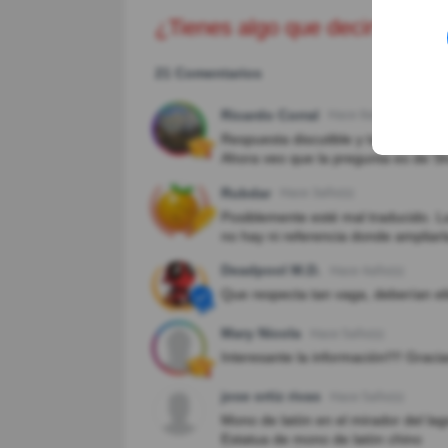
¿Tienes algo que decir?
21 Comentarios
Ricardo Corral
Hace 8año(s)
Respuesta discutible y tan exigua q
Ahora veo que la pregunta es de Sh
Rubdar
Hace 3año(s)
Posiblemente esté mal traducido. L
no hay ni referencia donde ampliarl
Deadpool M.D.
Hace 4año(s)
Que respecta tan vaga, deberían eli
Mary Nicola
Hace 5año(s)
Interesante la información!!!! Graci
jose ortiz rivas
Hace 5año(s)
Mono de latón en el mirador del la
Estatua de mono de latón chino