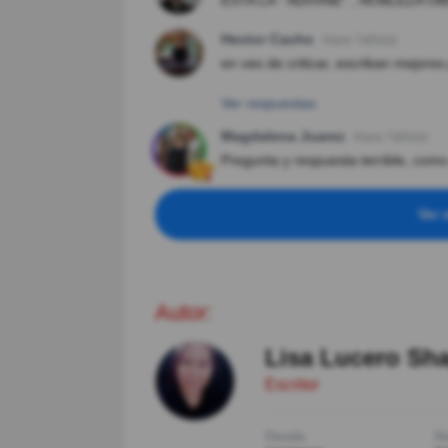
ESTA LA " ADIVINE" , NOBLEZA OB
Hector Cacho
Hace 7año(s)
en ves de criticar, escriban mejore
Ver respuestas
Magdalena Juarez
Hace 7año(s)
Pregunta y respuesta terrible, como
Ver 
Autor:
Lisa Lucero Sh
Escritor
Desde
Ni