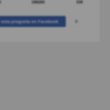
3
198260
339
0
r
esta pregunta
en Facebook