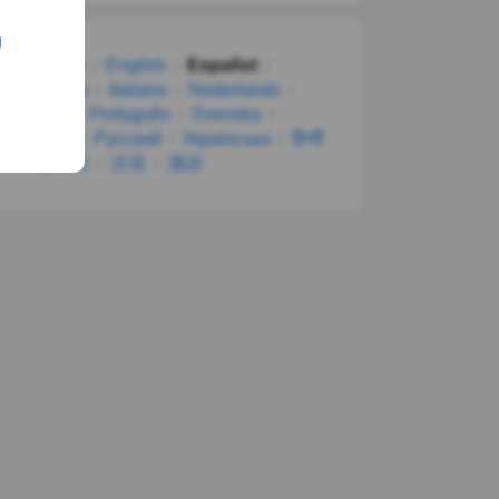
Deutsch
English
Español
Français
Italiano
Nederlands
Polski
Português
Svenska
Türkçe
Русский
Українська
हिन्दी
한국어
汉语
漢語