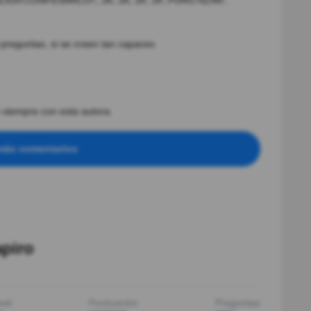
LIGA CONFESARLO!!, JA, JA, JA, JA..PURO AZAR..
s preguntas, si se creen tan capaces
 siempre con esta autora.
más comentarios
apiro
vel
Puntuación
Preguntas