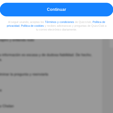
Continuar
Al seguir usando, aceptas los
Términos y condiciones
de Quizzclub,
Política de
privacidad
,
Política de cookies
y recibes adivinanzas y preguntas de QuizzClub a
tu correo electrónico diariamente.
ue no queda otra le creeremos al escritor.
apiro y entiendo todo
a información es escasa y de dudosa fiabilidad. De hecho,
a.
minar la pregunta y reenviarla
as
go Chelan