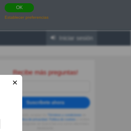
OK
Establecer preferencias
Iniciar sesión
Recibe más preguntas!
✕
Suscríbete ahora
Al seguir usando, aceptas los
Términos y condiciones
de
Quizzclub,
Política de privacidad
,
Política de cookies
y recibes
adivinanzas y preguntas de QuizzClub a tu correo electrónico
diariamente.