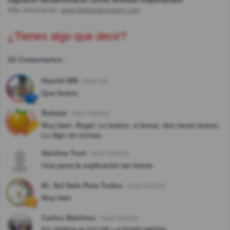
Más información:
www.thefreedictionary.com
¿Tienes algo que decir?
22 Comentarios
Harold MN
Hace 4m
Que bueno
Rubdar
Hace 5año(s)
Muy bien, Ángel. Lo bueno, si breve, dos veces bueno.
Lo digo sin ironías.
Santina Turri
Hace 6año(s)
Una pena la explicación tan breve-
EL Sol Sale Para Todos
Hace 6año(s)
Muy bien
Carlos Martinez
Hace 6año(s)