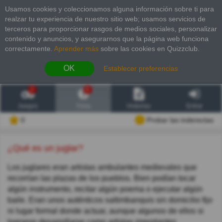
Usamos cookies y coleccionamos alguna información sobre ti para
realzar tu experiencia de nuestro sitio web; usamos servicios de
terceros para proporcionar rasgos de medios sociales, personalizar
contenido y anuncios, y asegurarnos que la página web funciona
correctamente.
Aprender más
sobre las cookies en Quizzclub.
OK
Establecer preferencias
2
6
Juegos
Trivia
Historias
Entrar
0
Probar las inderectas
¿Qué es un juglar?
Los juglares eran artistas ambulantes medievales que
recorrían las plazas de los pueblos. Bien podían tocar
algún instrumento, recitar algún poema o ejecutar algún
baile. Eran unos auténticos saltimbanquis sin domicilio fijo
ni lugar formal donde actuar, aunque algunos de ellos si
lograron desarrollarse como artistas importantes