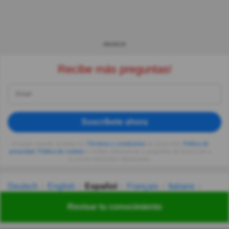
ANUNCIO
Recibe más preguntas!
Suscríbete ahora
Al seguir usando, aceptas los
Términos y condiciones
de Quizzclub,
Política de
privacidad
,
Política de cookies
y recibes adivinanzas y preguntas de QuizzClub a
tu correo electrónico diariamente.
Deutsch
English
Español
Français
Italiano
Nederlands
Polski
Português
Svenska
Türkçe
Revisar tu conocimiento
Русский
Українська
हिन्दी
한국어
汉语
漢語