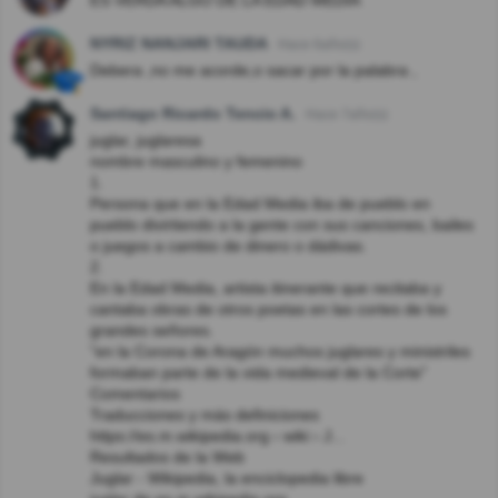
ES VERDA ALGO DE LA EDAD MEDIA
NYRIZ NANJARI TAUDA
Hace 6año(s)
Debera ,no me acorde,o sacar por la palabra ,
Santiago Ricardo Tencio A.
Hace 7año(s)
juglar, juglaresa
nombre masculino y femenino
1.
Persona que en la Edad Media iba de pueblo en
pueblo divirtiendo a la gente con sus canciones, bailes
o juegos a cambio de dinero o dádivas.
2.
En la Edad Media, artista itinerante que recitaba y
cantaba obras de otros poetas en las cortes de los
grandes señores.
"en la Corona de Aragón muchos juglares y ministriles
formaban parte de la vida medieval de la Corte"
Comentarios
Traducciones y más definiciones
https://es.m.wikipedia.org › wiki › J...
Resultados de la Web
Juglar - Wikipedia, la enciclopedia libre