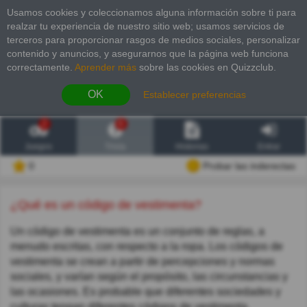
Usamos cookies y coleccionamos alguna información sobre ti para
realzar tu experiencia de nuestro sitio web; usamos servicios de
terceros para proporcionar rasgos de medios sociales, personalizar
contenido y anuncios, y asegurarnos que la página web funciona
correctamente.
Aprender más
sobre las cookies en Quizzclub.
OK
Establecer preferencias
2
6
Juegos
Trivia
Historias
Entrar
0
Probar las inderectas
¿Qué es un código de vestimenta?
Un código de vestimenta es un conjunto de reglas, a
menudo escritas, con respecto a la ropa. Los códigos de
vestimenta se crean a partir de percepciones y normas
sociales, y varían según el propósito, las circunstancias y
las ocasiones. Es probable que diferentes sociedades y
culturas tengan diferentes códigos de vestimenta.