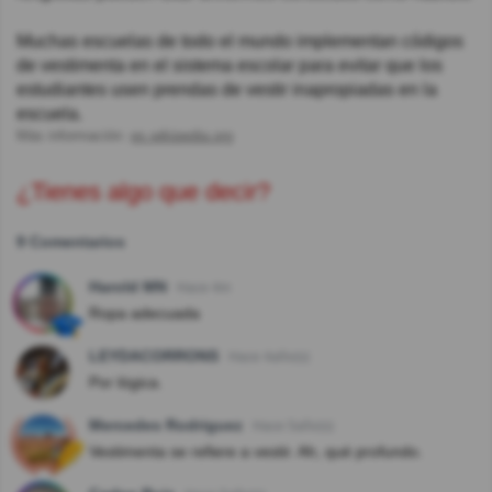
Muchas escuelas de todo el mundo implementan códigos
de vestimenta en el sistema escolar para evitar que los
estudiantes usen prendas de vestir inapropiadas en la
escuela.
Más información:
es.wikipedia.org
¿Tienes algo que decir?
9 Comentarios
Harold MN
Hace 4m
Ropa adecuada
LEYDACORRONS
Hace 4año(s)
Por lógica.
Mercedes Rodriguez
Hace 5año(s)
Vestimenta se refiere a vestir. Ah, qué profundo.