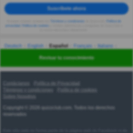
Suscríbete ahora
Al seguir usando, aceptas los
Términos y condiciones
de Quizzclub,
Política de
privacidad
,
Política de cookies
y recibes adivinanzas y preguntas de QuizzClub a
tu correo electrónico diariamente.
Deutsch
English
Español
Français
Italiano
Nederlands
Polski
Português
Svenska
Türkçe
Revisar tu conocimiento
Русский
Українська
हिन्दी
한국어
汉语
漢語
Contáctanos
Política de Privacidad
Términos y condiciones
Política de cookies
Sobre Nosotros
Copyright © 2026 quizzclub.com. Todos los derechos
reservados
Este sitio web no forma parte de la página web de Facebook ni de