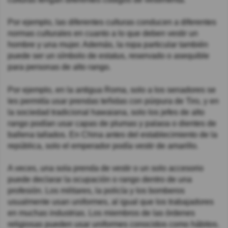
Por ejemplo, las diferentes culturas conducen a diferentes
normas culturales en cuanto a lo que deben vestir un
hombre y una mujer. Además, la ropa particular también
puede ser un símbolo de estatus, reservado o asequible
para personas de alto rango.
Por ejemplo, en la antigua Roma, solo a los senadores se
les permitía usar prendas teñidas con púrpura de Tiro, y en
la sociedad tradicional hawaiana, solo los jefes de alto
rango podían usar capas de plumas y palaoa o dientes de
ballena tallados. En China antes del establecimiento de la
república, solo el emperador podía vestir de amarillo.
A veces, una sola prenda de vestir o un solo accesorio
puede declarar la ocupación o rango dentro de una
profesión. Los militares, la policía y los bomberos
usualmente usan uniformes, al igual que los trabajadores
en muchas industrias. Los miembros de las órdenes
religiosas pueden usar uniformes conocidos como hábitos.