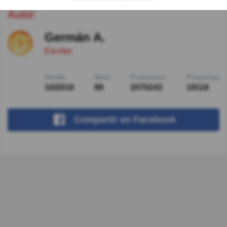
Autor:
Germán A.
Escritor
Desde
Nivel
Puntuación
Preguntas
10/2018
99
2070243
19118
Compartir
en Facebook