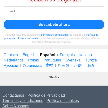
Suscríbete ahora
Al seguir usando, aceptas los
Términos y condiciones
de Quizzclub,
Política de
privacidad
,
Política de cookies
y recibes adivinanzas y preguntas de QuizzClub a
tu correo electrónico diariamente.
Deutsch
English
Español
Français
Italiano
Nederlands
Polski
Português
Svenska
Türkçe
Русский
Українська
हिन्दी
한국어
汉语
漢語
ANUNCIO
Contáctanos
Política de Privacidad
Términos y condiciones
Política de cookies
Sobre Nosotros