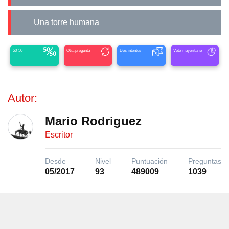
Una torre humana
50-50
Otra pregunta
Dos intentos
Voto mayoritario
Autor:
Mario Rodriguez
Escritor
Desde
Nivel
Puntuación
Preguntas
05/2017
93
489009
1039