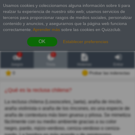
Usamos cookies y coleccionamos alguna información sobre ti para
realzar tu experiencia de nuestro sitio web; usamos servicios de
terceros para proporcionar rasgos de medios sociales, personalizar
contenido y anuncios, y asegurarnos que la página web funciona
correctamente.
Aprender más
sobre las cookies en Quizzclub.
OK
Establecer preferencias
2
6
Juegos
Trivia
Historias
Entrar
0
Probar las inderectas
¿Qué es la reclusa chilena?
La reclusa chilena (Loxosceles_laeta), araña de rincón,
araña violinista o araña de los rincones, es una especie de
araña de contextura más bien gruesa y pilosa. Se mimetiza
fácilmente con su medio ambiente gracias a su color
negro, pardo, rojizo-verdoso, ceniza-verdoso o ceniza-
pardo. La hembra es más grande y de opistosoma