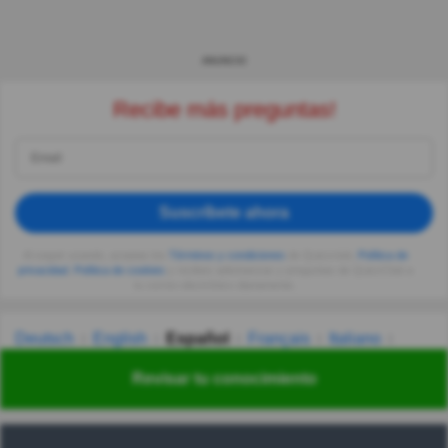
ANUNCIO
Recibe más preguntas!
Suscríbete ahora
Al seguir usando, aceptas los
Términos y condiciones
de Quizzclub,
Política de
privacidad
,
Política de cookies
y recibes adivinanzas y preguntas de QuizzClub a
tu correo electrónico diariamente.
Deutsch
English
Español
Français
Italiano
Nederlands
Polski
Português
Svenska
Türkçe
Revisar tu conocimiento
Русский
Українська
हिन्दी
한국어
汉语
漢語