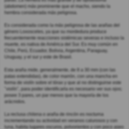
(abdomen) más prominente que el macho, siendo la
hembra considerada más peligrosa.
Es considerada como la más peligrosa de las arañas del
género Loxosceles, ya que su mordedura produce
frecuentemente reacciones sistémicas severas e incluso la
muerte, es nativa de América del Sur. Es muy común en
Chile, Perú, Ecuador, Bolivia, Argentina, Paraguay,
Uruguay, y el sur y este de Brasil.
Esta araña mide, generalmente, de 8 a 30 mm (con las
patas extendidas), de color marrón, con una mancha en
forma de violín sobre el tórax y que al no distinguirse este
"violín", para poder identificarla es necesario ver sus ojos;
posee 3 pares, un par menos que la mayoría de los
arácnidos.
La reclusa chilena o araña de rincón es nocturna
incrementando su actividad en veranos calurosos y con
luna, habita lugares oscuros, polvorientos y con poco aseo