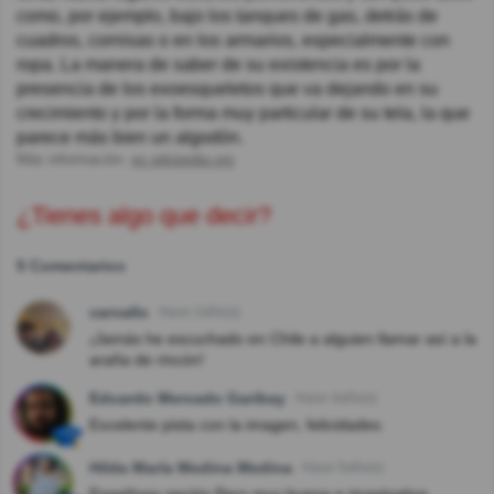
como, por ejemplo, bajo los tanques de gas, detrás de
cuadros, cornisas o en los armarios, especialmente con
ropa. La manera de saber de su existencia es por la
presencia de los exoesqueletos que va dejando en su
crecimiento y por la forma muy particular de su tela, la que
parece más bien un algodón.
Más información:
es.wikipedia.org
¿Tienes algo que decir?
5 Comentarios
carvallo
Hace 2año(s)
¡Jamás he escuchado en Chile a alguien llamar así a la
araña de rincón!
Eduardo Mercado Garibay
Hace 4año(s)
Excelente pista con la imagen, felicidades.
Hilda María Medina Medina
Hace 5año(s)
Engañosa opción Pero muy buena e imaginativa