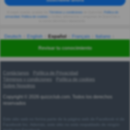
Al seguir usando, aceptas los
Términos y condiciones
de Quizzclub,
Política de
privacidad
,
Política de cookies
y recibes adivinanzas y preguntas de QuizzClub a
tu correo electrónico diariamente.
Deutsch
English
Español
Français
Italiano
Nederlands
Polski
Português
Svenska
Türkçe
Revisar tu conocimiento
Русский
Українська
हिन्दी
한국어
汉语
漢語
Contáctanos
Política de Privacidad
Términos y condiciones
Política de cookies
Sobre Nosotros
Copyright © 2026 quizzclub.com. Todos los derechos
reservados
Este sitio web no forma parte de la página web de Facebook ni de
Facebook Inc. Además, este sitio no está respaldado de ningún