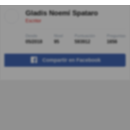
Gladis Noemí Spataro
Escritor
Desde
Nivel
Puntuación
Preguntas
05/2018
95
593912
1656
Compartir
en Facebook