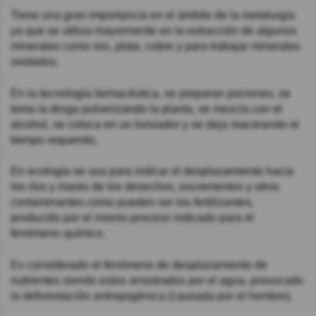
Tiene una gran importancia en el ámbito de la metalurgia
ya que se utiliza mayormente en la extracción de algunos
minerales como oro, plata, cobre y para trabajar minerales
oxidados.
En la tecnología farmacéutica, se preparan pociones, se
toma la droga pulverizando la planta, se mezcla con el
alcohol, se coloca en un lixiviador y se deja macerando el
tiempo requerido.
En ecología se usa para indicar el desplazamiento hacia
los ríos y mares de los desechos, excrementos y otros
contaminantes como pueden ser los fertilizantes,
producido por el mismo proceso indicado para el
fenómeno químico.
Es considerado el fenómeno de desplazamiento de
nutrientes siendo estos arrastrados por el agua, provocado
la deforestación antropogénica (causada por el hombre).