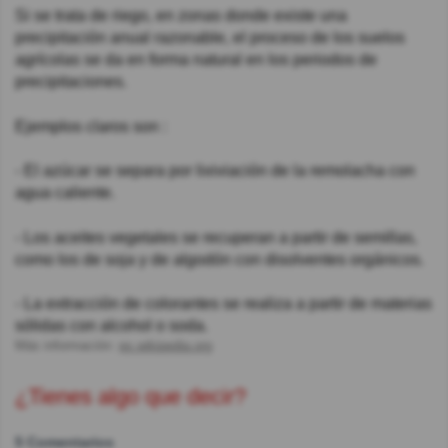
Si se trata de riego, en zonas donde existe una
precipitación anual razonable, el proceso de los suelos
agrícolas se da en forma natural en los periodos de
precipitaciones.
Ejemplos claros son :
- El azúcar se separa por lixiviación de la remolacha con
agua caliente.
- Los aceites vegetales se recuperan a partir de semillas,
como los de soja y de algodón con disolventes orgánicos.
- La extracción de colorantes se realiza a partir de materias
sólidas con alcohol o soda.
Más información:
es.wikipedia.org
¿Tienes algo que decir?
5 Comentarios