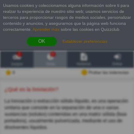
Usamos cookies y coleccionamos alguna información sobre ti para
realzar tu experiencia de nuestro sitio web; usamos servicios de
terceros para proporcionar rasgos de medios sociales, personalizar
contenido y anuncios, y asegurarnos que la página web funciona
correctamente.
Aprender más
sobre las cookies en Quizzclub.
OK
Establecer preferencias
2
6
Juegos
Trivia
Historias
Entrar
0
Probar las inderectas
¿Qué es la lixiviación?
La lixiviación o extracción sólido-líquido, es una operación
unitaria que consiste en la separación de una o varias
sustancias (solutos) contenidas en una matriz sólida (fase
portadora), usualmente pulverizada, mediante el uso de
disolventes líquidos.