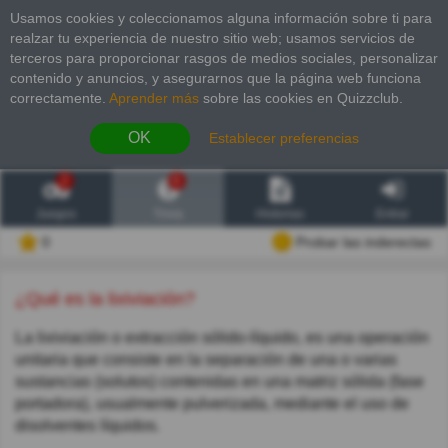
Usamos cookies y coleccionamos alguna información sobre ti para
realzar tu experiencia de nuestro sitio web; usamos servicios de
terceros para proporcionar rasgos de medios sociales, personalizar
contenido y anuncios, y asegurarnos que la página web funciona
correctamente.
Aprender más
sobre las cookies en Quizzclub.
OK
Establecer preferencias
2
6
Juegos
Trivia
Historias
Entrar
0
Probar las inderectas
¿Qué es la lixiviación?
La lixiviación o extracción sólido-líquido, es una operación
unitaria que consiste en la separación de una o varias
sustancias (solutos) contenidas en una matriz sólida (fase
portadora), usualmente pulverizada, mediante el uso de
disolventes líquidos.