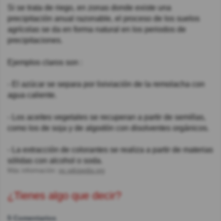
Si se trata de riego, en zonas donde existe una
precipitación anual razonable, el proceso de los suelos
agrícolas se da en forma natural en los periodos de
precipitaciones.
Ejemplos claros son :
- El azúcar se separa por lixiviación de la remolacha con
agua caliente.
- Los aceites vegetales se recuperan a partir de semillas,
como los de soja y de algodón con disolventes orgánicos.
- La extracción de colorantes se realiza a partir de materias
sólidas con alcohol o soda.
Más información:
es.wikipedia.org
¿Tienes algo que decir?
5 Comentarios