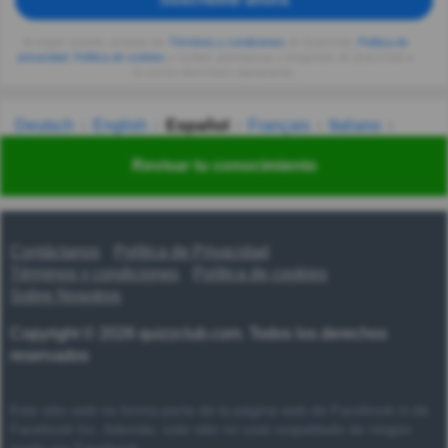
Al seguir usando, aceptas los
Términos y condiciones
de Quizzclub,
Política de
privacidad
,
Política de cookies
y recibes adivinanzas y preguntas de QuizzClub a
tu correo electrónico diariamente.
Deutsch
English
Español
Français
Italiano
Nederlands
Polski
Português
Svenska
Türkçe
Revisar tu conocimiento
Русский
Українська
हिन्दी
한국어
汉语
漢語
Contáctanos
Política de Privacidad
Términos y condiciones
Política de cookies
Sobre Nosotros
Copyright © 2026 quizzclub.com. Todos los derechos
reservados
Este sitio web no forma parte de la página web de Facebook ni de
Facebook Inc. Además, este sitio no está respaldado de ningún