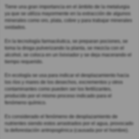
Tiene una gran importancia en el ámbito de la metalurgia
ya que se utiliza mayormente en la extracción de algunos
minerales como oro, plata, cobre y para trabajar minerales
oxidados.
En la tecnología farmacéutica, se preparan pociones, se
toma la droga pulverizando la planta, se mezcla con el
alcohol, se coloca en un lixiviador y se deja macerando el
tiempo requerido.
En ecología se usa para indicar el desplazamiento hacia
los ríos y mares de los desechos, excrementos y otros
contaminantes como pueden ser los fertilizantes,
producido por el mismo proceso indicado para el
fenómeno químico.
Es considerado el fenómeno de desplazamiento de
nutrientes siendo estos arrastrados por el agua, provocado
la deforestación antropogénica (causada por el hombre).