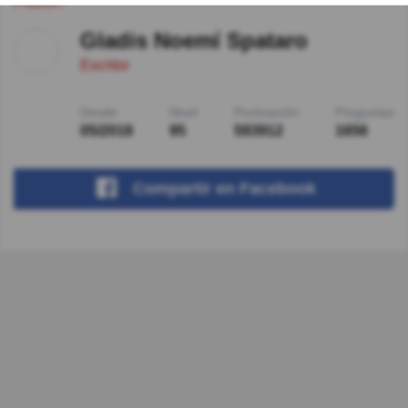
Gladis Noemí Spataro
Escritor
Desde
Nivel
Puntuación
Preguntas
05/2018
95
593912
1656
Compartir
en Facebook