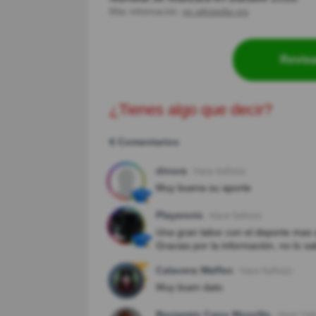
Más información:
es.wikipedia.org
Revisa
¿Tienes algo que decir?
6 Comentarios
dinora
Hace 4año(s)
Muy buena su aporte
Playercris
Hace 5año(s)
Una gran labor con el deporte mas
Gracias por la información, no lo sa
Calavera Waffen
Hace 6año(s)
Muy buen dato
Benjamin Cano Morcillo
Hace 7añ