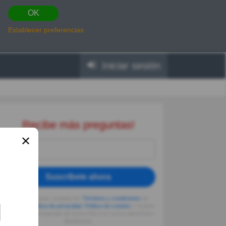
OK
Establecer preferencias
Iniciar sesión
Recibe más preguntas!
✕
Suscríbete ahora
Al seguir usando, aceptas los
Términos y condiciones
de
Quizzclub,
Política de privacidad
,
Política de cookies
y recibes
adivinanzas y preguntas de QuizzClub a tu correo electrónico
diariamente.