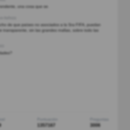
rendente, una cosa que se.
ce 8año(s)
cho de que países no asociados a la Sra FIFA, puedan
 transparente, sin las grandes mafias, sobre todo las
(s)
udades?
vel
Puntuación
Preguntas
9
1357167
3006