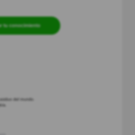
r tu conocimiento
 asiduo del mundo.
bía.
o(s)