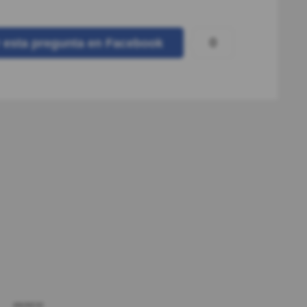
0
r
esta pregunta
en Facebook
ANUNCIO