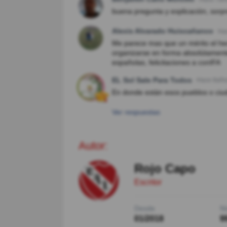
buena pregunta y explicación, sorp
Alexis Alvarado Huiscañanco
Ha
Me parece mas que un mérito el he
organizarse en forma absolútamente
españolas, felicitaciones a conIFA
EL Sol Sale Para Todos
Hace 8año
En donde están esos pueblos o ci
Ver respuestas
Autor:
Rojo Capo
Escritor
Desde
Ni
01/2018
9