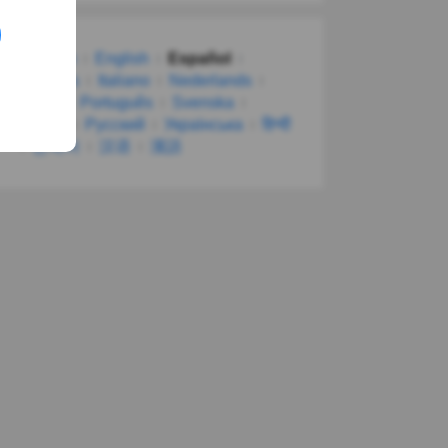
Deutsch
English
Español
Français
Italiano
Nederlands
Polski
Português
Svenska
Türkçe
Русский
Українська
हिन्दी
한국어
汉语
漢語