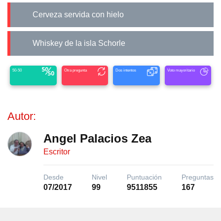
Cerveza servida con hielo
Whiskey de la isla Schorle
50-50
Otra pregunta
Dos intentos
Voto mayoritario
Autor:
Angel Palacios Zea
Escritor
Desde
Nivel
Puntuación
Preguntas
07/2017
99
9511855
167