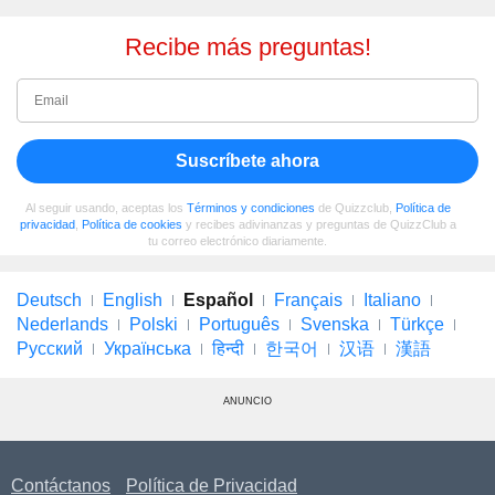
Recibe más preguntas!
Suscríbete ahora
Al seguir usando, aceptas los
Términos y condiciones
de Quizzclub,
Política de
privacidad
,
Política de cookies
y recibes adivinanzas y preguntas de QuizzClub a
tu correo electrónico diariamente.
Deutsch
English
Español
Français
Italiano
Nederlands
Polski
Português
Svenska
Türkçe
Русский
Українська
हिन्दी
한국어
汉语
漢語
ANUNCIO
Contáctanos
Política de Privacidad