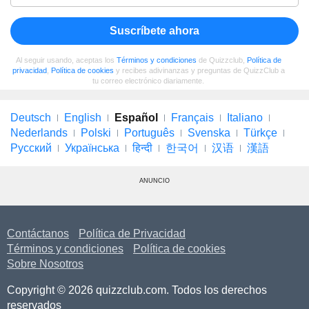
Suscríbete ahora
Al seguir usando, aceptas los
Términos y condiciones
de Quizzclub,
Política de
privacidad
,
Política de cookies
y recibes adivinanzas y preguntas de QuizzClub a
tu correo electrónico diariamente.
Deutsch
English
Español
Français
Italiano
Nederlands
Polski
Português
Svenska
Türkçe
Русский
Українська
हिन्दी
한국어
汉语
漢語
ANUNCIO
Contáctanos
Política de Privacidad
Términos y condiciones
Política de cookies
Sobre Nosotros
Copyright © 2026 quizzclub.com. Todos los derechos
reservados