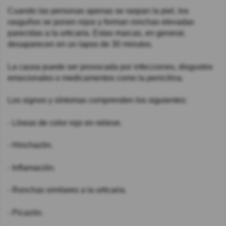
Cuando las personas apenas se raspan la piel, los
rasguños se ponen rojos y forman ronchas elevadas
parecidas a la urticaria. Estas marcas, en general,
desaparecen en un lapso de 30 minutos.
La causa puede ser provocada por infecciones, disgustos
emocionales o medicamentos como la penicilina.
Los signos y síntomas comprenden los siguientes:
- Líneas de color rojo en relieve.
- Hinchazón.
- Inflamación.
- Ronchas similares a la urticaria.
- Picazón.