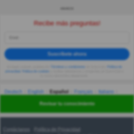
ANUNCIO
Recibe más preguntas!
Suscríbete ahora
Al seguir usando, aceptas los
Términos y condiciones
de Quizzclub,
Política de
privacidad
,
Política de cookies
y recibes adivinanzas y preguntas de QuizzClub a
tu correo electrónico diariamente.
Deutsch
English
Español
Français
Italiano
Nederlands
Polski
Português
Svenska
Türkçe
Revisar tu conocimiento
Русский
Українська
हिन्दी
한국어
汉语
漢語
Contáctanos
Política de Privacidad