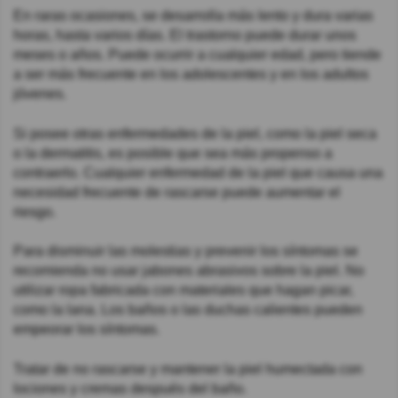
En raras ocasiones, se desarrolla más lento y dura varias
horas, hasta varios días. El trastorno puede durar unos
meses o años. Puede ocurrir a cualquier edad, pero tiende
a ser más frecuente en los adolescentes y en los adultos
jóvenes.
Si posee otras enfermedades de la piel, como la piel seca
o la dermatitis, es posible que sea más propenso a
contraerlo. Cualquier enfermedad de la piel que causa una
necesidad frecuente de rascarse puede aumentar el
riesgo.
Para disminuir las molestias y prevenir los síntomas se
recomienda no usar jabones abrasivos sobre la piel. No
utilizar ropa fabricada con materiales que hagan picar,
como la lana. Los baños o las duchas calientes pueden
empeorar los síntomas.
Tratar de no rascarse y mantener la piel humectada con
lociones y cremas después del baño.