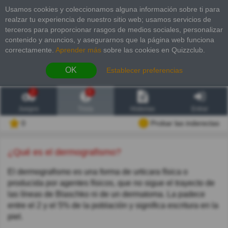
Usamos cookies y coleccionamos alguna información sobre ti para
realzar tu experiencia de nuestro sitio web; usamos servicios de
terceros para proporcionar rasgos de medios sociales, personalizar
contenido y anuncios, y asegurarnos que la página web funciona
correctamente.
Aprender más
sobre las cookies en Quizzclub.
OK
Establecer preferencias
2
6
Juegos
Trivia
Historias
Entrar
0
Probar las inderectas
¿Qué es el dermografismo?
El dermografismo es una forma de urticara física o
producida por agentes físicos, que no sigue el trayecto de
las líneas de Blaschko ni de un dermatoma. La padece
entre el 2 y el 5% de la población y significa escritura en la
piel.