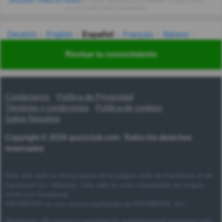
privacidad
,
Política de cookies
y recibes adivinanzas y preguntas de QuizzClub a
tu correo electrónico diariamente.
Deutsch
English
Español
Français
Italiano
Nederlands
Polski
Português
Svenska
Türkçe
Revisar tu conocimiento
Русский
Українська
हिन्दी
한국어
汉语
漢語
Contáctanos
Política de Privacidad
Términos y condiciones
Política de cookies
Sobre Nosotros
Copyright © 2026 quizzclub.com. Todos los derechos
reservados
Este sitio web no forma parte de la página web de Facebook ni de
Facebook Inc. Además, este sitio no está respaldado de ningún
modo por Facebook.
FACEBOOK es una marca registrada de FACEBOOK, Inc.
Disclaimer: All content is provided for entertainment purposes only