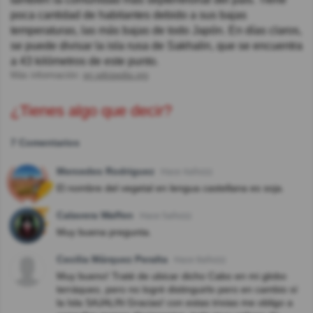
poca cantidad de habitantes debido a sus bajas
temperaturas, las más bajas de todo Japón. En días claros,
se puede divisar la isla rusa de Sakhalin, que se encuentra
a 43 kilómetros de este punto.
Más información:
en.wikipedia.org
¿Tienes algo que decir?
7 Comentarios
Mercedes Rodriguez
Hace 4año(s)
El nombre del vegetal en lengua castellana es soja.
Calavera Waffen
Hace 5año(s)
Muy buena pregunta.
Cecilia Márquez Peralta
Hace 8año(s)
Muy bueno! Traté de ubicar dicho Cabo en mi globo
terráqueo, pero no logré distinguirlo pero en cambio sí
la Isla SAJALIN Gracias! con estas trivias me obligo a