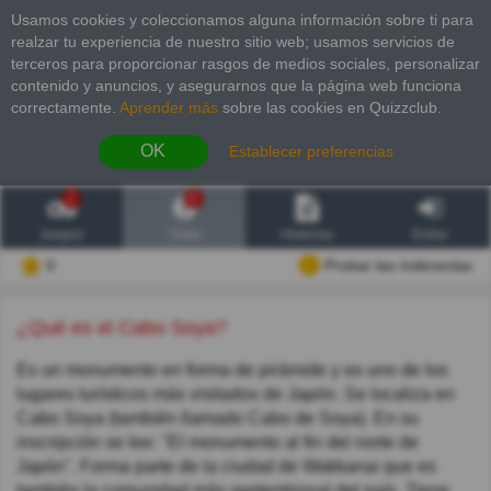
Usamos cookies y coleccionamos alguna información sobre ti para
realzar tu experiencia de nuestro sitio web; usamos servicios de
terceros para proporcionar rasgos de medios sociales, personalizar
contenido y anuncios, y asegurarnos que la página web funciona
correctamente.
Aprender más
sobre las cookies en Quizzclub.
OK
Establecer preferencias
2
6
Juegos
Trivia
Historias
Entrar
0
Probar las inderectas
¿Qué es el Cabo Soya?
Es un monumento en forma de pirámide y es uno de los
lugares turísticos más visitados de Japón. Se localiza en
Cabo Soya (también llamado Cabo de Soya). En su
inscripción se lee: "El monumento al fin del norte de
Japón". Forma parte de la ciudad de Wakkanai que es
también la comunidad más septentrional del país. Tiene