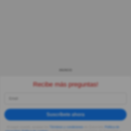
ANUNCIO
Recibe más preguntas!
Suscríbete ahora
Al seguir usando, aceptas los
Términos y condiciones
de Quizzclub,
Política de