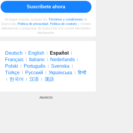
Suscríbete ahora
Al seguir usando, aceptas los
Términos y condiciones
de
Quizzclub,
Política de privacidad
,
Política de cookies
y recibes
adivinanzas y preguntas de QuizzClub a tu correo electrónico
diariamente.
Deutsch
English
Español
Français
Italiano
Nederlands
Polski
Português
Svenska
Türkçe
Русский
Українська
हिन्दी
한국어
汉语
漢語
ANUNCIO