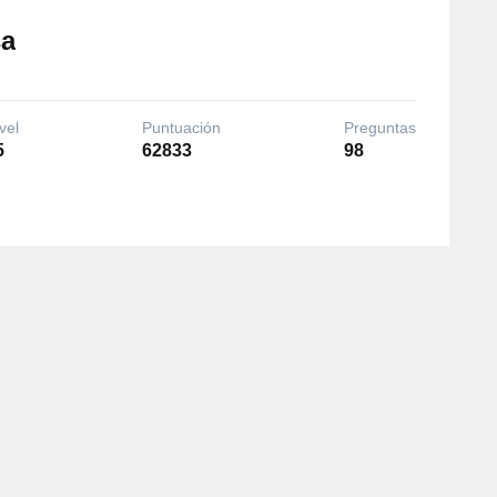
sa
vel
Puntuación
Preguntas
5
62833
98