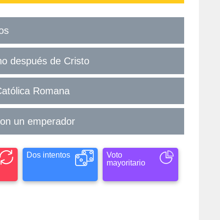
os
no después de Cristo
 Católica Romana
 con un emperador
Dos intentos
Voto
mayoritario