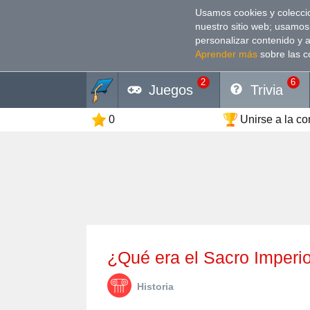
Usamos cookies y coleccio
nuestro sitio web; usamos
personalizar contenido y 
Aprender más
sobre las c
2
6
Juegos
Trivia
0
Unirse a la c
¿Qué era el Sacro Impe
Historia