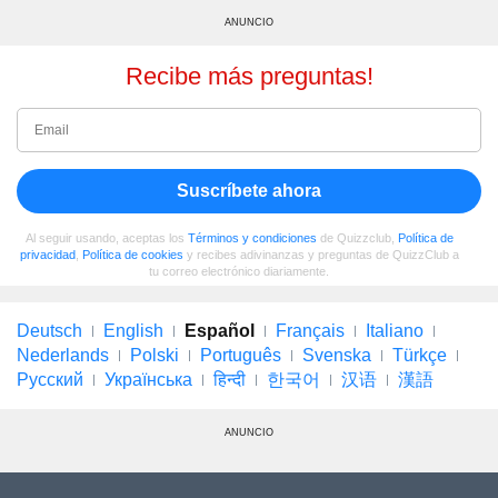
ANUNCIO
Recibe más preguntas!
Suscríbete ahora
Al seguir usando, aceptas los
Términos y condiciones
de Quizzclub,
Política de
privacidad
,
Política de cookies
y recibes adivinanzas y preguntas de QuizzClub a
tu correo electrónico diariamente.
Deutsch
English
Español
Français
Italiano
Nederlands
Polski
Português
Svenska
Türkçe
Русский
Українська
हिन्दी
한국어
汉语
漢語
ANUNCIO