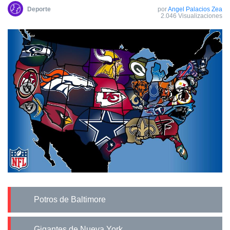
Deporte
por
Angel Palacios Zea
2.046 Visualizaciones
Potros de Baltimore
Gigantes de Nueva York