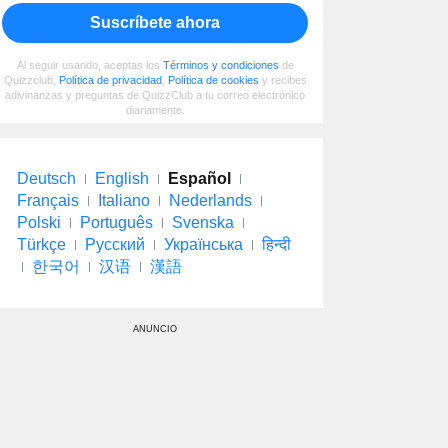
Suscríbete ahora
Al seguir usando, aceptas los
Términos y condiciones
de
Quizzclub,
Política de privacidad
,
Política de cookies
y recibes
adivinanzas y preguntas de QuizzClub a tu correo electrónico
diariamente.
Deutsch
English
Español
Français
Italiano
Nederlands
Polski
Português
Svenska
Türkçe
Русский
Українська
हिन्दी
한국어
汉语
漢語
ANUNCIO