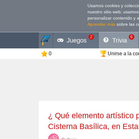
Usamos cookies y coleccio
nuestro sitio web; usamos
personalizar contenido y 
Aprender más
sobre las c
2
6
Juegos
Trivia
0
Unirse a la c
¿ Qué elemento artístico p
Cisterna Basílica, en Est