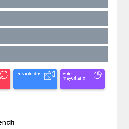
Dos intentos
Voto
mayoritario
rench