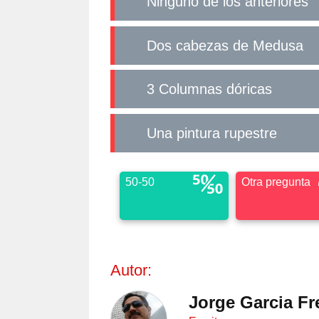
Ninguno de los anteriores
Dos cabezas de Medusa
3 Columnas dóricas
Una pintura rupestre
50-50
Otra pregunta
Autor:
Jorge Garcia F