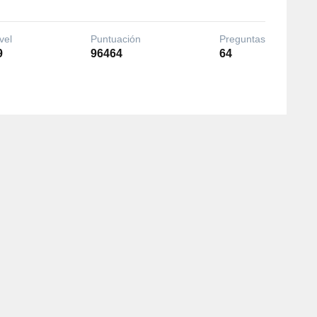
vel
Puntuación
Preguntas
9
96464
64