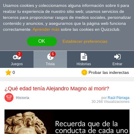
Usamos cookies y coleccionamos alguna información sobre ti para
realzar tu experiencia de nuestro sitio web; usamos servicios de
terceros para proporcionar rasgos de medios sociales, personalizar
contenido y anuncios, y asegurarnos que la página web funciona
correctamente.
Aprender más
sobre las cookies en Quizzclub.
OK
Establecer preferencias
2
6
Juegos
Trivia
Historias
Entrar
0
Probar las inderectas
¿Qué edad tenía Alejandro Magno al morir?
Historia
por
Raúl Párraga
30.266 Visualizaciones