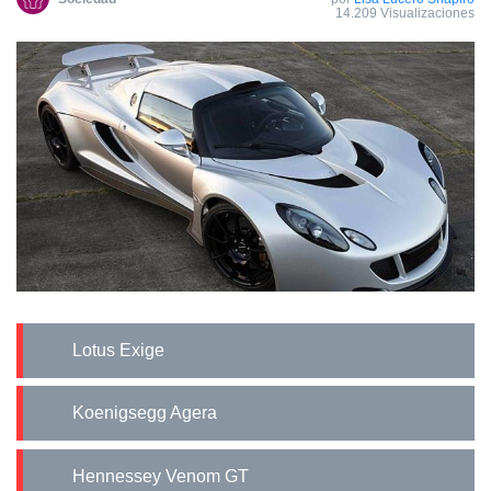
14.209 Visualizaciones
Lotus Exige
Koenigsegg Agera
Hennessey Venom GT