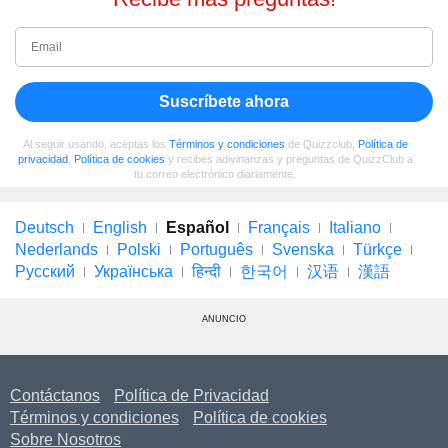
Suscríbete ahora
Al seguir usando, aceptas los
Términos y condiciones
de Quizzclub,
Política de
privacidad
,
Política de cookies
y recibes adivinanzas y preguntas de QuizzClub a
tu correo electrónico diariamente.
Deutsch
English
Español
Français
Italiano
Nederlands
Polski
Português
Svenska
Türkçe
Русский
Українська
हिन्दी
한국어
汉语
漢語
ANUNCIO
Contáctanos
Política de Privacidad
Términos y condiciones
Política de cookies
Sobre Nosotros