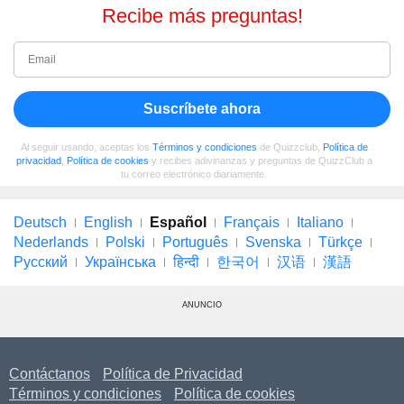
Recibe más preguntas!
Suscríbete ahora
Al seguir usando, aceptas los
Términos y condiciones
de Quizzclub,
Política de
privacidad
,
Política de cookies
y recibes adivinanzas y preguntas de QuizzClub a
tu correo electrónico diariamente.
Deutsch
English
Español
Français
Italiano
Nederlands
Polski
Português
Svenska
Türkçe
Русский
Українська
हिन्दी
한국어
汉语
漢語
ANUNCIO
Contáctanos
Política de Privacidad
Términos y condiciones
Política de cookies