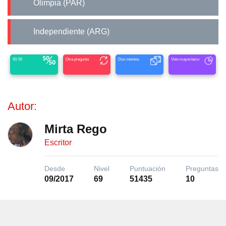
Olimpia (PAR)
Independiente (ARG)
50-50
Otra pregunta
Dos intentos
Voto mayoritario
Autor:
Mirta Rego
Escritor
Desde
Nivel
Puntuación
Preguntas
09/2017
69
51435
10