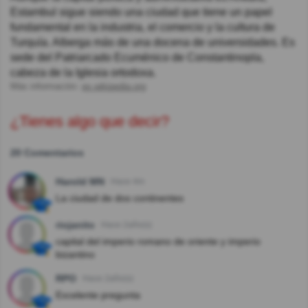
Estambul sigue siendo una ciudad que tiene un papel
fundamental en la industria, el comercio y la cultura de
Turquía. Alberga más de una docena de universidades. Es
sede del Patriarcado Ecuménico de Constantinopla,
cabeza de la Iglesia ortodoxa.
Más información:
es.wikipedia.org
¿Tienes algo que decir?
20 Comentarios
Harold MN
Hace 4m
La ciudad de dos continentes
riojanito
Hace 2año(s)
capital del imperio romano de oriente y imperio
bizantino
RPO
Hace 2año(s)
Excelente pregunta