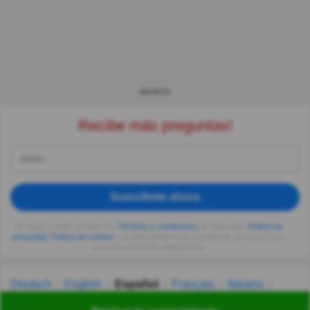
ANUNCIO
Recibe más preguntas!
Suscríbete ahora
Al seguir usando, aceptas los
Términos y condiciones
de Quizzclub,
Política de
privacidad
,
Política de cookies
y recibes adivinanzas y preguntas de QuizzClub a
tu correo electrónico diariamente.
Deutsch
English
Español
Français
Italiano
Nederlands
Polski
Português
Svenska
Türkçe