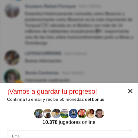
Gustavo Rafael Ferreyra
Hace 4año(s)
Estambul históricamente conocida como Bizancio y
posteriormente como Bizancio es la más importante de
Turquía🇹🇷 ubicada en el Bósforo con más de 14
millones de habitantes musulmanes🧕☪️ mayormente
una de las tres urbes transcontinentales junto a Atirau y
Oremburgo.
LEYDACORRONS
Hace 5año(s)
Buena información.
Sonia Contreras
Hace 5año(s)
Interesante explicación.
✕
¡Vamos a guardar tu progreso!
SAJI
Hace 6año(s)
Confirma tu email y recibe 50 monedas del bonus
Sabían que el arzobispo de Constantinopla se quiere
desconstantinopolizar, aquel que lo
desconstantinopolice
buen desconstantinopilizador será
10.378
jugadores online
EL Sol Sale Para Todos
Hace 6año(s)
Me encantan unas novelas que filmaron en esos