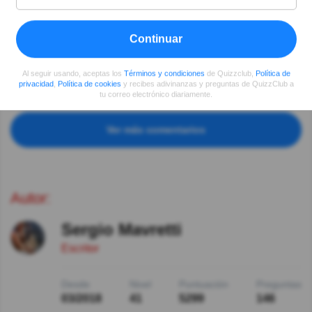
lugares muy hermosos
Carlos Martinez
Hace 6año(s)
Continuar
CLARO ES ESTAMBUL
Al seguir usando, aceptas los
Términos y condiciones
de Quizzclub,
Política de
Lazaro Rafael Moreno Lara
Hace 6año(s)
privacidad
,
Política de cookies
y recibes adivinanzas y preguntas de QuizzClub a
Excelente lugar, ahí vive mi amigo Sezgin Daltaban
tu correo electrónico diariamente.
Ver más comentarios
Autor:
Sergio Mavretti
Escritor
Desde
Nivel
Puntuación
Preguntas
03/2018
41
5299
146