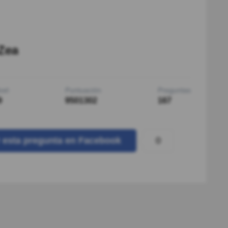
Zea
vel
Puntuación
Preguntas
9
9501302
167
0
r
esta pregunta
en Facebook