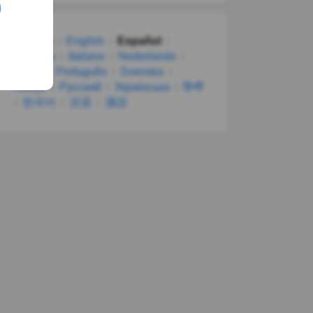
Deutsch
English
Español
Français
Italiano
Nederlands
Polski
Português
Svenska
Türkçe
Русский
Українська
हिन्दी
한국어
汉语
漢語