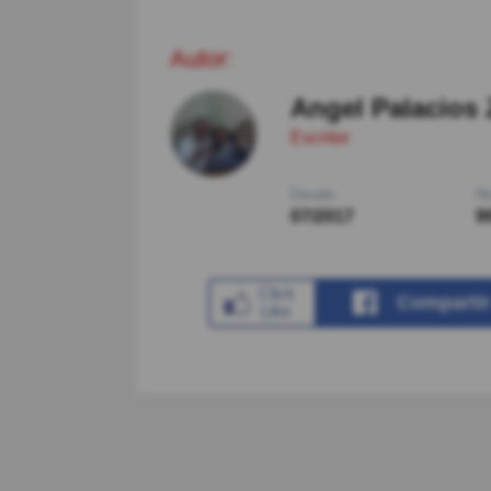
Autor:
Angel Palacios 
Escritor
Desde
Ni
07/2017
9
Comparti