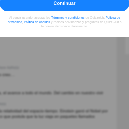
Continuar
r tu conocimiento
Al seguir usando, aceptas los
Términos y condiciones
de Quizzclub,
Política de
privacidad
,
Política de cookies
y recibes adivinanzas y preguntas de QuizzClub a
tu correo electrónico diariamente.
ace 4año(s)
creo....
a, el avance a todo el mundo. Del cambio en nuestro vivir
o(s)
 la relatividad del espacio-tiempo. Einstein ganó el Nobel por
ico que postula que la luz viaja en paquetes llamados