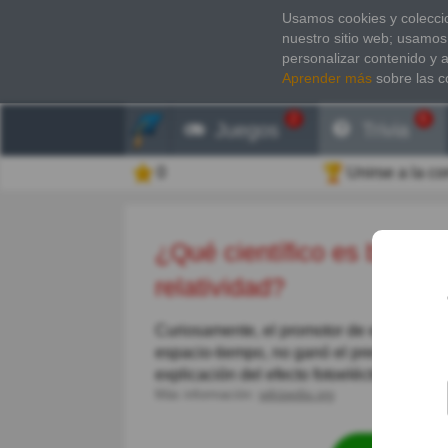
Usamos cookies y coleccio
nuestro sitio web; usamos
personalizar contenido y 
Aprender más
sobre las c
2
6
Juegos
Trivia
0
Unirse a la c
¿Qué científico es bien conocido por su teoría de la
relatividad?
Curiosamente, el promotor de esta teoría, 
espacio-tiempo, no ganó el premio Nobel po
explicación del efecto fotoeléctrico que 
Más información:
wikipedia.org