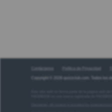
Contáctanos
Política de Privacidad
T
Copyright © 2026 quizzclub.com. Todos los 
Este sitio web no forma parte de la página web d
FACEBOOK es una marca registrada de FACEBOOK
Disclaimer: All content is provided for entertainme