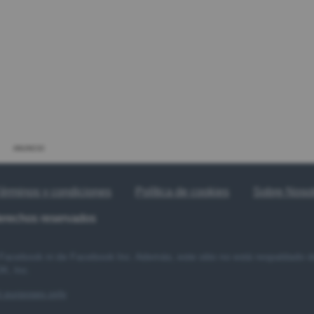
ANUNCIO
érminos y condiciones
Política de cookies
Sobre Noso
derechos reservados
e Facebook ni de Facebook Inc. Además, este sitio no está respaldado
, Inc.
nt purposes only