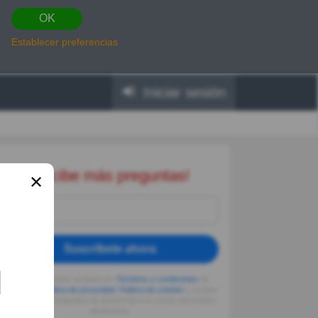
OK
Establecer preferencias
Iniciar sesión
Recibe más preguntas!
✕
Suscríbete ahora
Al seguir usando, aceptas los
Términos y condiciones
de
Quizzclub,
Política de privacidad
,
Política de cookies
y recibes
adivinanzas y preguntas de QuizzClub a tu correo electrónico
diariamente.