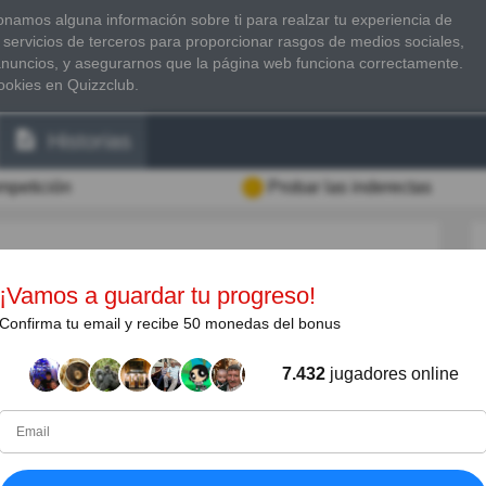
namos alguna información sobre ti para realzar tu experiencia de
 servicios de terceros para proporcionar rasgos de medios sociales,
anuncios, y asegurarnos que la página web funciona correctamente.
ookies en Quizzclub.
Historias
ompetición
Probar las inderectas
¡Vamos a guardar tu progreso!
Confirma tu email y recibe 50 monedas del bonus
Albert Einstein que explica la relatividad del
7.432
jugadores online
r la teoría general de la relatividad, sino por su
postula que la luz viaja en paquetes llamados fotones.