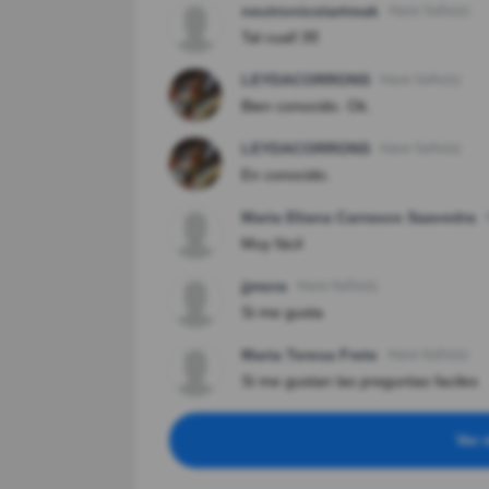
neutronicstartreak
Hace 5año(s)
Tal cual!.👐
LEYDACORRONS
Hace 5año(s)
Bien conocido. Ok.
LEYDACORRONS
Hace 5año(s)
En conocido.
Maria Eliana Carrasco Saavedra
Muy fácil
jjmora
Hace 6año(s)
Si me gusta
Maria Teresa Frete
Hace 6año(s)
Si me gustan las preguntas faciles
Ver 