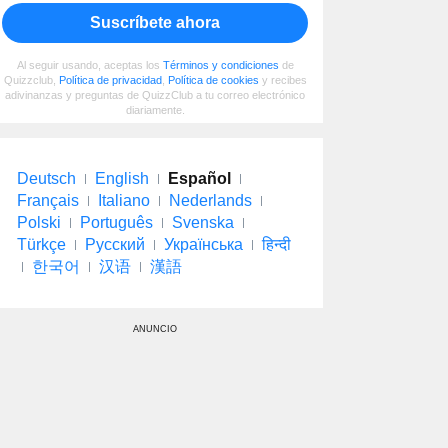
Suscríbete ahora
Al seguir usando, aceptas los
Términos y condiciones
de
Quizzclub,
Política de privacidad
,
Política de cookies
y recibes
adivinanzas y preguntas de QuizzClub a tu correo electrónico
diariamente.
Deutsch
English
Español
Français
Italiano
Nederlands
Polski
Português
Svenska
Türkçe
Русский
Українська
हिन्दी
한국어
汉语
漢語
ANUNCIO