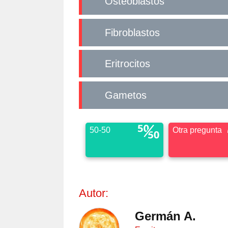
Osteoblastos
Fibroblastos
Eritrocitos
Gametos
50-50
Otra pregunta
Autor:
Germán A.