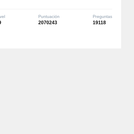
vel
Puntuación
Preguntas
9
2070243
19118