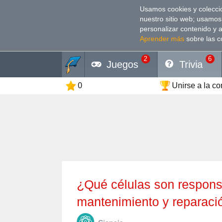
Usamos cookies y coleccio
nuestro sitio web; usamos
personalizar contenido y 
Aprender más
sobre las c
2
6
Juegos
Trivia
0
Unirse a la c
¿Qué células son responsables del crecimiento,
mantenimiento y reparaci