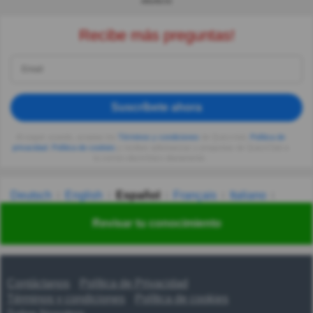
ANUNCIO
Recibe más preguntas!
Suscríbete ahora
Al seguir usando, aceptas los
Términos y condiciones
de Quizzclub,
Política de
privacidad
,
Política de cookies
y recibes adivinanzas y preguntas de QuizzClub a
tu correo electrónico diariamente.
Deutsch
English
Español
Français
Italiano
Nederlands
Polski
Português
Svenska
Türkçe
Revisar tu conocimiento
Русский
Українська
हिन्दी
한국어
汉语
漢語
Contáctanos
Política de Privacidad
Términos y condiciones
Política de cookies