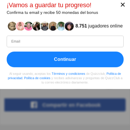
Gracias Paulina Bolaños por tu explicación.
✕
¡Vamos a guardar tu progreso!
Confirma tu email y recibe 50 monedas del bonus
Ver más comentarios
8.751
jugadores online
Autor:
Ricardo Leal
Continuar
Escritor
Al seguir usando, aceptas los
Términos y condiciones
de Quizzclub,
Política de
privacidad
,
Política de cookies
y recibes adivinanzas y preguntas de QuizzClub a
Desde
Nivel
Puntuación
Preguntas
tu correo electrónico diariamente.
05/2017
39
11179
29
Compartir
en Facebook