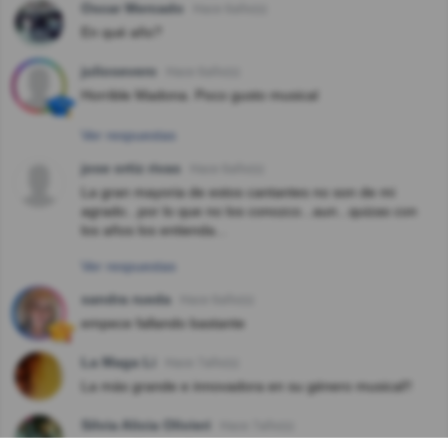
Oscar Mercado
Hace 6año(s)
En qué año?
juliosevero
Hace 6año(s)
Horrible Madona. Poco gusto musical
Ver respuestas
jose ortiz rivas
Hace 6año(s)
La gran mayoria de estos cantantes no son de mi
agrado...por lo que no los conozco...aun...quizas con
los años los entienda...
Ver respuestas
sandra rueda
Hace 6año(s)
empece fallando bastante
La Maga Li
Hace 7año(s)
La más grande e innovadora en su género musical!!
Silvia Alicia Olivieri
Hace 7año(s)