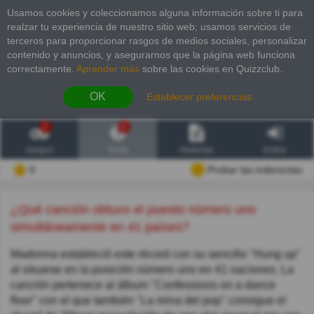
Usamos cookies y coleccionamos alguna información sobre ti para
realzar tu experiencia de nuestro sitio web; usamos servicios de
terceros para proporcionar rasgos de medios sociales, personalizar
contenido y anuncios, y asegurarnos que la página web funciona
correctamente.
Aprender más
sobre las cookies en Quizzclub.
OK
Establecer preferencias
2
6
Juegos
Trivia
Historias
Entrar
0
Probar las inderectas
¿Qué canción obtuvo el puesto número uno
simultáneamente en 41 países?
Madonna estableció este récord con su sencillo "Hung up"
al situarse en la posición número uno en 41 naciones. La
canción pertenece al álbum "Confessions on a dance
floor" con el que también "La reina del pop" consigue el