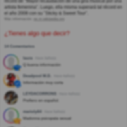
récord de "Mayor recaudación de una gira musical por una
artista femenina". Luego, ella misma superará tal récord en
el año 2008 con su "Sticky & Sweet Tour".
Más información:
es.m.wikipedia.org
¿Tienes algo que decir?
14 Comentarios
laura
Hace 3año(s)
Q buena información
Deadpool M.D.
Hace 4año(s)
Información muy corta
LEYDACORRONS
Hace 4año(s)
Prefiero en español.
marioly64
Hace 5año(s)
Madonna psicopata sexual