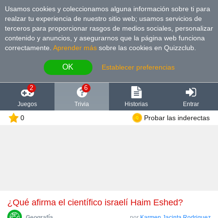
Usamos cookies y coleccionamos alguna información sobre ti para
realzar tu experiencia de nuestro sitio web; usamos servicios de
terceros para proporcionar rasgos de medios sociales, personalizar
contenido y anuncios, y asegurarnos que la página web funciona
correctamente.
Aprender más
sobre las cookies en Quizzclub.
OK
Establecer preferencias
2
6
Juegos
Trivia
Historias
Entrar
0
Probar las inderectas
¿Qué afirma el científico israelí Haim Eshed?
Geografía
por
Karmen Jacinta Rodriguez