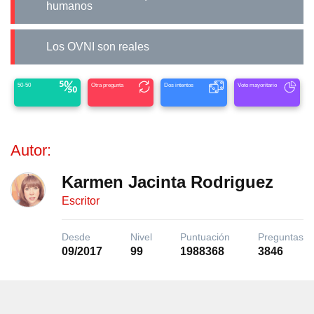
humanos
Los OVNI son reales
50-50
Otra pregunta
Dos intentos
Voto mayoritario
Autor:
Karmen Jacinta Rodriguez
Escritor
Desde
Nivel
Puntuación
Preguntas
09/2017
99
1988368
3846