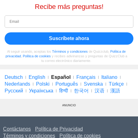
Recibe más preguntas!
Suscríbete ahora
Al seguir usando, aceptas los
Términos y condiciones
de Quizzclub,
Política de
privacidad
,
Política de cookies
y recibes adivinanzas y preguntas de QuizzClub a
tu correo electrónico diariamente.
Deutsch
English
Español
Français
Italiano
Nederlands
Polski
Português
Svenska
Türkçe
Русский
Українська
हिन्दी
한국어
汉语
漢語
ANUNCIO
Contáctanos
Política de Privacidad
Términos y condiciones
Política de cookies