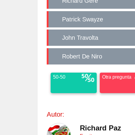
Richard Gere
Patrick Swayze
John Travolta
Robert De Niro
50-50
Otra pregunta
Autor:
Richard Paz