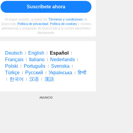
Suscríbete ahora
Al seguir usando, aceptas los
Términos y condiciones
de
Quizzclub,
Política de privacidad
,
Política de cookies
y recibes
adivinanzas y preguntas de QuizzClub a tu correo electrónico
diariamente.
Deutsch
English
Español
Français
Italiano
Nederlands
Polski
Português
Svenska
Türkçe
Русский
Українська
हिन्दी
한국어
汉语
漢語
ANUNCIO