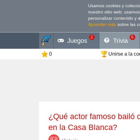
Usamos cookies y coleccio
nuestro sitio web; usamos
personalizar contenido y 
Aprender más
sobre las c
2
6
Juegos
Trivia
0
Unirse a la c
¿Qué actor famoso bailó con Diana, la Princesa de Gales,
en la Casa Blanca?