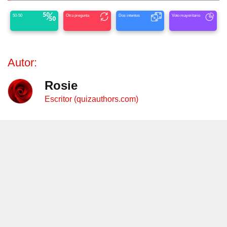
50-50
Otra pregunta
Dos intentos
Voto mayoritario
Autor:
Rosie
Escritor (quizauthors.com)