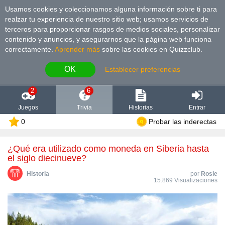
Usamos cookies y coleccionamos alguna información sobre ti para
realzar tu experiencia de nuestro sitio web; usamos servicios de
terceros para proporcionar rasgos de medios sociales, personalizar
contenido y anuncios, y asegurarnos que la página web funciona
correctamente.
Aprender más
sobre las cookies en Quizzclub.
OK
Establecer preferencias
2
6
Juegos
Trivia
Historias
Entrar
0
Probar las inderectas
¿Qué era utilizado como moneda en Siberia hasta
el siglo diecinueve?
Historia
por
Rosie
15.869 Visualizaciones