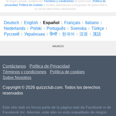
Al seguir usando, aceptas los
Términos y condiciones
de Quizzclub,
Política de
privacidad
,
Política de cookies
y recibes adivinanzas y preguntas de QuizzClub a
tu correo electrónico diariamente.
Deutsch
English
Español
Français
Italiano
Nederlands
Polski
Português
Svenska
Türkçe
Русский
Українська
हिन्दी
한국어
汉语
漢語
ANUNCIO
Contáctanos
Política de Privacidad
Términos y condiciones
Política de cookies
Sobre Nosotros
Copyright © 2026 quizzclub.com. Todos los derechos
reservados
Este sitio web no forma parte de la página web de Facebook ni de
Facebook Inc. Además, este sitio no está respaldado de ningún