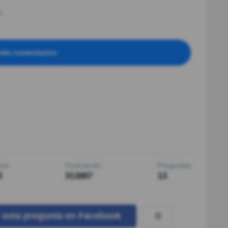
)
más comentarios
vel
Puntuación
Preguntas
0
313887
13
0
r
esta pregunta
en Facebook