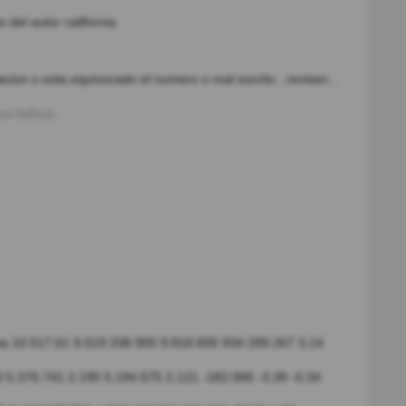
 del autor california
cion o esta equivocado el numero o mal escrito...revisen...
ce 8año(s)
ia 10.517,61 9.519.338 905 9.818.605 934 299.267 3,14
0 5.376.741 2.195 5.194.675 2.121 -182.066 -3,39 -0,34