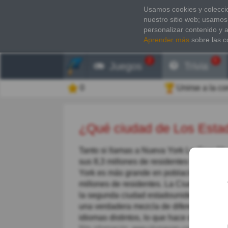
Usamos cookies y coleccio
nuestro sitio web; usamos
personalizar contenido y 
Aprender más
sobre las c
2
6
Juegos
Trivia
0
Unirse a la c
¿Qué ciudad de Los Est
Tanto si llamas a Nueva York La Gran Ma
sus 8,3 millones de residentes les gusta
York es más grande en población que Hol
millones de residentes. La Ciudad de Nu
la segunda ciudad estadounidense más gr
una verdadera mezcla de diferentes cultu
idiomas distintos, lo que hace de Nueva Yo
Más información:
www.citymayors.com