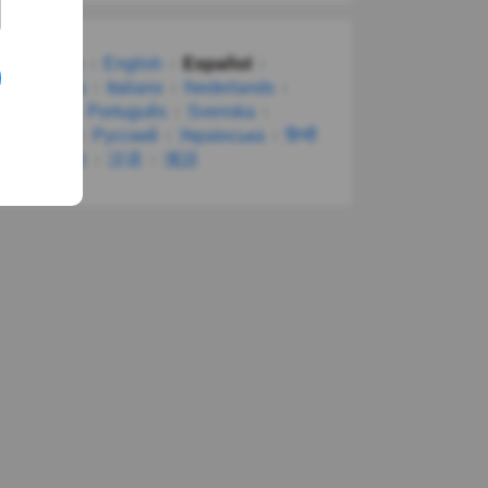
Deutsch
English
Español
Français
Italiano
Nederlands
Polski
Português
Svenska
Türkçe
Русский
Українська
हिन्दी
한국어
汉语
漢語