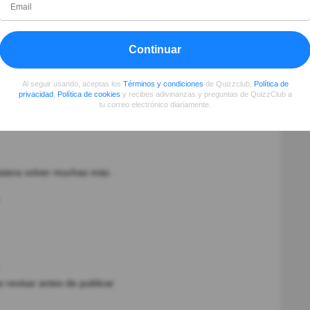
r tu conocimiento
Continuar
Al seguir usando, aceptas los
Términos y condiciones
de Quizzclub,
Política de
privacidad
,
Política de cookies
y recibes adivinanzas y preguntas de QuizzClub a
tu correo electrónico diariamente.
siera volver muchas más .
 revisar antes de publicar