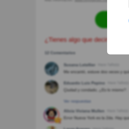
Revisa
¿Tienes algo que decir?
12 Comentarios
Susana Letellier
Hace 7año(s)
Me encantó, estuve dos veces y qui
Eduardo Luis Pepino
Hace 7año(s)
Çiudad y condado, ¿Es lo mismo?.
Ver respuestas
Alicia Viviana Mullen
Hace 7año(s)
Error Nueva York es la 2da. Hay que
Laura Aceves