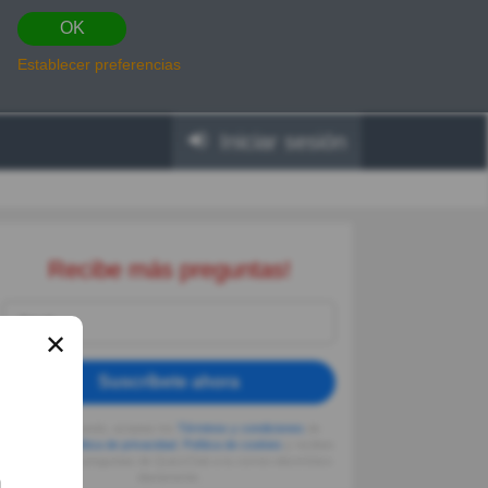
OK
Establecer preferencias
Iniciar sesión
Recibe más preguntas!
✕
Suscríbete ahora
Al seguir usando, aceptas los
Términos y condiciones
de
Quizzclub,
Política de privacidad
,
Política de cookies
y recibes
adivinanzas y preguntas de QuizzClub a tu correo electrónico
diariamente.