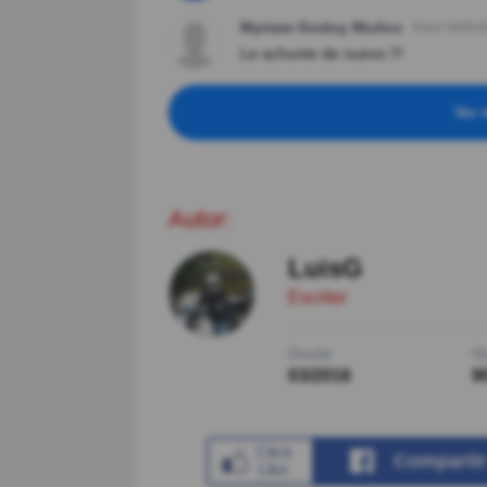
Myriam Godoy Muñoz
Hace 9año(s
Le achunte de nuevo !!!
Ver 
Autor:
LuisG
Escritor
Desde
Ni
03/2016
9
Comparti