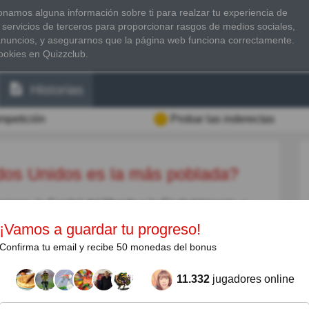
namos alguna información sobre ti para realzar tu experiencia de
 servicios de terceros para proporcionar rasgos de medios sociales,
anuncios, y asegurarnos que la página web funciona correctamente.
ookies en Quizzclub.
Historias
ompetición
Probar las inderectas
ados Unidos es la más poblada?
nzana, la Capital del Mundo o la Ciudad Imperio, a
 llamarla su casa. El Área Metropolitana de Nueva
¡Vamos a guardar tu progreso!
anda o Bélgica, ya que hoy en día tiene más de 20
Confirma tu email y recibe 50 monedas del bonus
eva York tiene dos veces el tamaño de Los Ángeles,
ande con sus 3,9 millones de residentes. NY es
11.332
jugadores online
ras y personas de todo el mundo. Allí se hablan 800
rk la capital de la densidad lingüística.