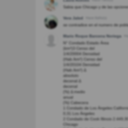
Hace 7año(s)
Sabia que Chicago y de las opciones
Vera Jaled
Hace 8año(s)
se contradice en el numero de pobla
Mario Roque Barcena Noriega
Ha
N° Condado Estado Área
(km²)3​ Censo del
1/4/20004​ Densidad
(Hab./km²) Censo del
1/4/20104​ Densidad
(Hab./km²) Δ
absoluto
decenal Δ
decenal
(%) Δ medio
anual
(%) Cabecera
1 Condado de Los Ángeles Californ
0,31 Los Ángeles
2 Condado de Cook Illinois 2.449,3
Chicago