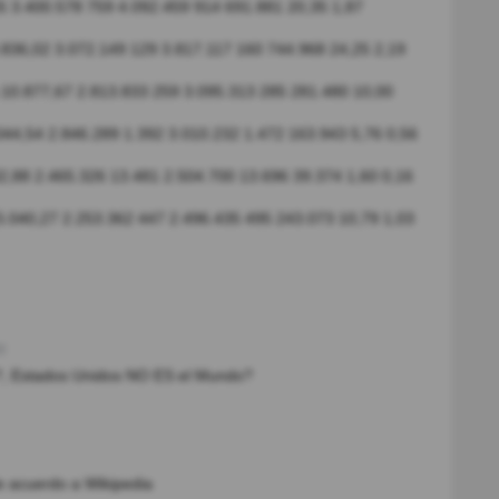
5 3.400.578 759 4.092.459 914 691.881 20,35 1,87
836,02 3.072.149 129 3.817.117 160 744.968 24,25 2,19
 10.877,67 2.813.833 259 3.095.313 285 281.480 10,00
044,54 2.846.289 1.392 3.010.232 1.472 163.943 5,76 0,56
,88 2.465.326 13.481 2.504.700 13.696 39.374 1,60 0,16
5.040,27 2.253.362 447 2.496.435 495 243.073 10,79 1,03
)
?, Estados Unidos NO ES el Mundo?
e acuerdo a Wikipedia