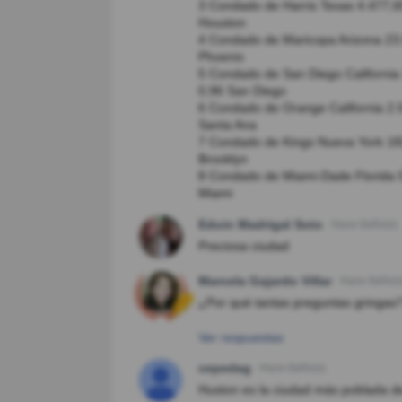
3 Condado de Harris Texas 4.477,6
Houston
4 Condado de Maricopa Arizona 23.
Phoenix
5 Condado de San Diego California
0,96 San Diego
6 Condado de Orange California 2.
Santa Ana
7 Condado de Kings Nueva York 182
Brooklyn
8 Condado de Miami-Dade Florida 
Miami
Eduin Madrigal Soto
Hace 8año(s)
Preciosa ciudad
Marcela Gajardo Villar
Hace 8año(s
¿Por qué tantas preguntas gringas
Ver respuestas
cepedag
Hace 8año(s)
Huston es la ciudad más poblada d