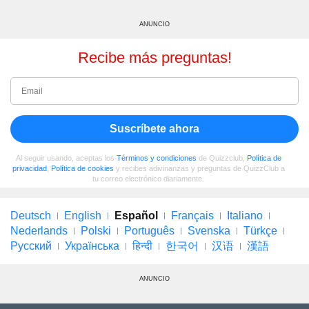
ANUNCIO
Recibe más preguntas!
Suscríbete ahora
Al seguir usando, aceptas los
Términos y condiciones
de Quizzclub,
Política de
privacidad
,
Política de cookies
y recibes adivinanzas y preguntas de QuizzClub a
tu correo electrónico diariamente.
Deutsch
English
Español
Français
Italiano
Nederlands
Polski
Português
Svenska
Türkçe
Русский
Українська
हिन्दी
한국어
汉语
漢語
ANUNCIO