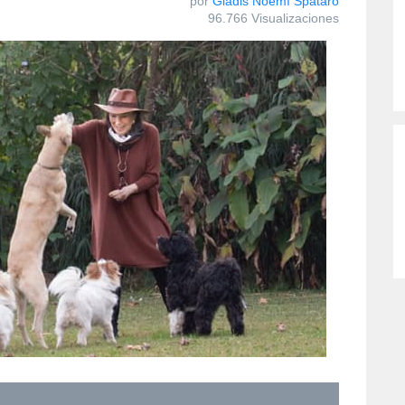
por
Gladis Noemí Spataro
96.766 Visualizaciones