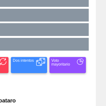
Dos intentos
Voto
mayoritario
pataro