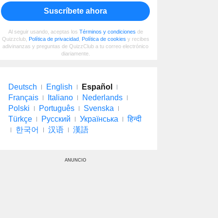
Suscríbete ahora
Al seguir usando, aceptas los
Términos y condiciones
de
Quizzclub,
Política de privacidad
,
Política de cookies
y recibes
adivinanzas y preguntas de QuizzClub a tu correo electrónico
diariamente.
Deutsch
English
Español
Français
Italiano
Nederlands
Polski
Português
Svenska
Türkçe
Русский
Українська
हिन्दी
한국어
汉语
漢語
ANUNCIO