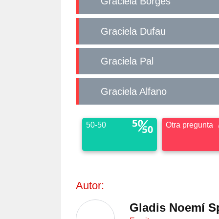
Graciela Borges
Graciela Dufau
Graciela Pal
Graciela Alfano
50-50
Otra pregunta
Autor:
Gladis Noemí S