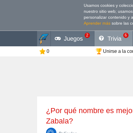
Usamos cookies y coleccio
nuestro sitio web; usamos
personalizar contenido y 
Aprender más
sobre las c
2
6
Juegos
Trivia
0
Unirse a la c
¿Por qué nombre es mejor conocida la actriz Graciela
Zabala?