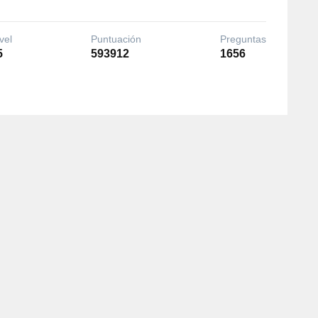
vel
Puntuación
Preguntas
5
593912
1656