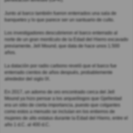
Junto al barco también fueron enterrados una sala de
banquetes y lo que parece ser un santuario de culto.
Los investigadores descubrieron el barco enterrado al
norte de un gran montículo de la Edad del Hierro excavado
previamente, Jell Mound, que data de hace unos 1.500
años.
La datación por radio carbono reveló que el barco fue
enterrado cientos de años después, probablemente
alrededor del siglo IX.
En 2017, un adorno de oro encontrado cerca del Jell
Mound ya hizo pensar a los arqueólogos que Gjellestad
era un sitio de cierta importancia, puesto que colgantes
como estos a menudo se incluían en los entierros de
mujeres de alto estatus durante la Edad del Hierro, entre el
año 1 d.C. al 400 d.C.