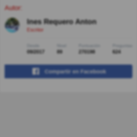
Autor:
Ines Requero Anton
Escritor
Desde
Nivel
Puntuación
Preguntas
09/2017
89
270198
624
Compartir
en Facebook