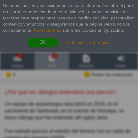
Usamos cookies y coleccionamos alguna información sobre ti para
realzar tu experiencia de nuestro sitio web; usamos servicios de
terceros para proporcionar rasgos de medios sociales, personalizar
contenido y anuncios, y asegurarnos que la página web funciona
correctamente.
Aprender más
sobre las cookies en Quizzclub.
OK
Establecer preferencias
2
6
Juegos
Trivia
Historias
Entrar
0
Probar las inderectas
¿Por qué los vikingos enterraron sus barcos?
Un equipo de arqueólogos descubrió en 2018, en el
yacimiento de Gjellestad, en el sureste de Noruega, un
barco vikingo que fue enterrado allí siglos atrás.
Fue hallado gracias al estudio del terreno con un radar de
penetración terrestre (GPR).