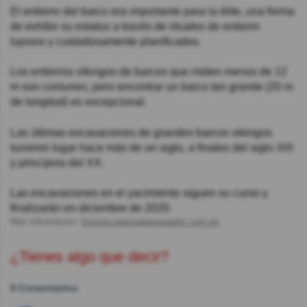
El entierro del barco era importante para la élite, una forma
de exhibir su estatus a través de rituales de entierro
lujosos y cuidadosamente planificados.
Los entierros vikingos de barcos que miden menos de 12
m son comunes, pero encontrar un barco tan grande (20 m
de longitud) es excepcional.
Las últimas excavaciones de grandes barcos vikingos
tuvieron lugar hace más de un siglo, a finales del siglo XIX
y principios del XX.
Las excavaciones en el yacimiento siguen su curso y
finalizarán en diciembre de 2020.
Más información:
historia.nationalgeographic.com.es
¿Tienes algo que decir?
9 Comentarios