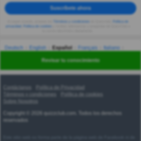
Suscríbete ahora
Al seguir usando, aceptas los
Términos y condiciones
de Quizzclub,
Política de
privacidad
,
Política de cookies
y recibes adivinanzas y preguntas de QuizzClub a
tu correo electrónico diariamente.
Deutsch
English
Español
Français
Italiano
Nederlands
Polski
Português
Svenska
Türkçe
Revisar tu conocimiento
Русский
Українська
हिन्दी
한국어
汉语
漢語
Contáctanos
Política de Privacidad
Términos y condiciones
Política de cookies
Sobre Nosotros
Copyright © 2026 quizzclub.com. Todos los derechos
reservados
Este sitio web no forma parte de la página web de Facebook ni de