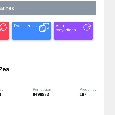
marines
Dos intentos
Voto
mayoritario
Zea
vel
Puntuación
Preguntas
9
9496882
167