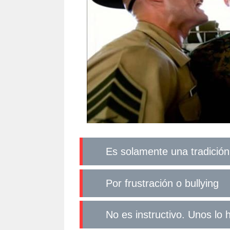
Es solamente una tradició
Por frustración o bullying
No es instructivo. Unos lo 