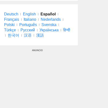
Deutsch
English
Español
Français
Italiano
Nederlands
Polski
Português
Svenska
Türkçe
Русский
Українська
हिन्दी
한국어
汉语
漢語
ANUNCIO