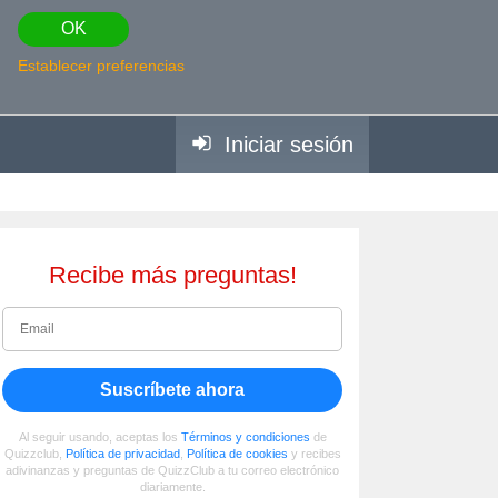
OK
Establecer preferencias
Iniciar sesión
Recibe más preguntas!
Suscríbete ahora
Al seguir usando, aceptas los
Términos y condiciones
de
Quizzclub,
Política de privacidad
,
Política de cookies
y recibes
adivinanzas y preguntas de QuizzClub a tu correo electrónico
diariamente.