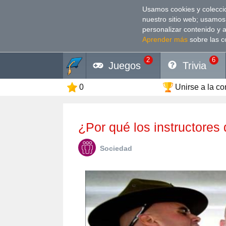
Usamos cookies y coleccio
nuestro sitio web; usamos
personalizar contenido y 
Aprender más
sobre las c
2
6
Juegos
Trivia
0
Unirse a la c
¿Por qué los instructor
Sociedad