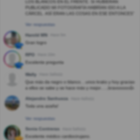
LOS BLANCOS EN EL FRENTE. SI HUBIERAN
PUBLICADO MI FOTOGRAFÍA HABRÍAN IDO A LA
CÁRCEL. ASÍ ERAN LAS COSAS EN ESE ENTONCES”
Ver respuestas
Harold MN
Hace 5m
Gran logro
RPO
Hace 10m
Excelente pregunta
Wally
Hace 3año(s)
Que más da negro o blanco....unos kraks y hoy gracias
a ellos se sabe y se hace más y mejor.....,bravooooo👍
Alejandro Sanhueza
Hace 4año(s)
Toda una azaña!
Ver respuestas
Sonia Contreras
Hace 5año(s)
Excelente médico cardiocirujano.