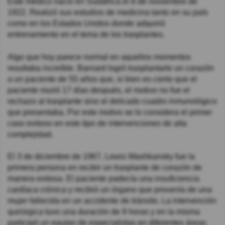
Este médico nació en Sudáfrica el 8 de noviembre de
1922. Realizó sus estudios de medicina tanto en su país
como en los Estados Unidos donde adquirió
entrenamiento en el tema de los trasplantes.
Algo que hoy parece normal en aquellos momentos
resultaba increíble. Barnard logró trasplantarle un corazón
a un paciente de 55 años que, si bien es cierto que el
paciente murió 17 días después, el motivo no fue el
rechazo al trasplante sino el delicado cuadro inmunológico
que presentaba. Por este motivo se lo considera el primer
caso exitoso en este tipo de intervenciones de alta
complejidad.
El 3 de diciembre de 1967, Lewis Washkansky fue la
primera persona en recibir un trasplante de corazón de
manera exitosa. El paciente padecía una insuficiencia
cardíaca crónica y recibió un órgano que provenía de una
mujer fallecida en un accidente de tránsito. La intervención
quirúrgica tuvo una duración de 9 horas y en la misma
participó un equipo de especialistas en diferentes áreas.