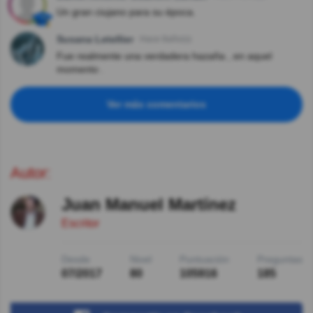
Un gran ciujano para su época.
Susana Letellier
Hace 8año(s)
Fue realmente una verdadera hazaña , en aquel
momento .
Ver más comentarios
Autor:
Juan Manuel Martínez
Escritor
Desde
Nivel
Puntuación
Preguntas
07/2017
80
105916
185