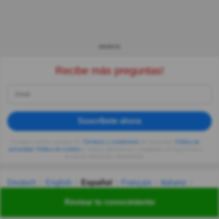
ANUNCIO
Recibe más preguntas!
Suscríbete ahora
Al seguir usando, aceptas los
Términos y condiciones
de Quizzclub,
Política de
privacidad
,
Política de cookies
y recibes adivinanzas y preguntas de QuizzClub a
tu correo electrónico diariamente.
Deutsch
English
Español
Français
Italiano
Nederlands
Polski
Português
Svenska
Türkçe
Revisar tu conocimiento
Русский
Українська
हिन्दी
한국어
汉语
漢語