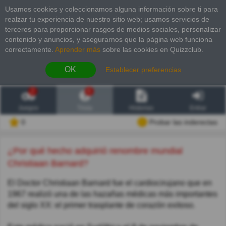
Usamos cookies y coleccionamos alguna información sobre ti para
realzar tu experiencia de nuestro sitio web; usamos servicios de
terceros para proporcionar rasgos de medios sociales, personalizar
contenido y anuncios, y asegurarnos que la página web funciona
correctamente.
Aprender más
sobre las cookies en Quizzclub.
OK
Establecer preferencias
2
6
Juegos
Trivia
Historias
Entrar
0
Probar las inderectas
¿Por qué hecho adquirió renombre mundial
Christiaan Barnard?
El Doctor Christiaan Barnard fue el cardiocirujano que en
1967 realizó una de las hazañas médicas más importantes
del siglo XX: el primer trasplante de corazón exitoso.