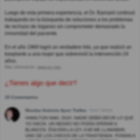
Luego de esta primera experiencia, el Dr. Barnard continuó
trabajando en la búsqueda de soluciones a los problemas
de rechazo de órganos sin comprometer demasiado la
inmunidad del paciente.
En el año 1969 logró un verdadero hito, ya que realizó un
trasplante a una mujer que sobrevivió la intervención 24
años.
Más información:
www.vix.com
¿Tienes algo que decir?
15 Comentarios
Nicolas Antonio Ayon Trelles
Hace 7año(s)
HAMILTON NAKI, DIJO: NADIE DEBÍA DECIR LO QUE
YO HACÍA. UN NEGRO NO PODÍA OPERAR A
BLANCOS. ÉSA ERA LA LEY; A MÍ ME LLAMABAN
UNO DE LOS CHICOS DE LA TRASTIENDA. PONÍAN A