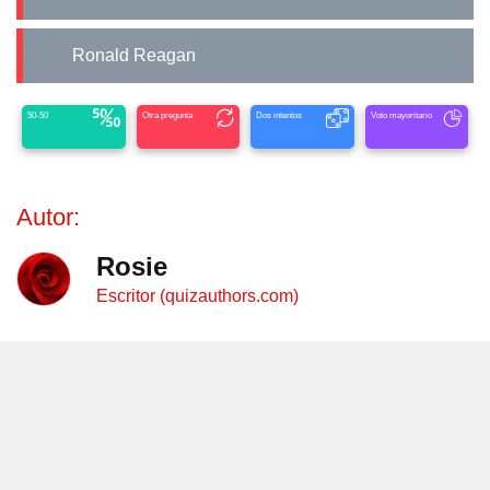
Ronald Reagan
50-50
Otra pregunta
Dos intentos
Voto mayoritario
Autor:
Rosie
Escritor (quizauthors.com)