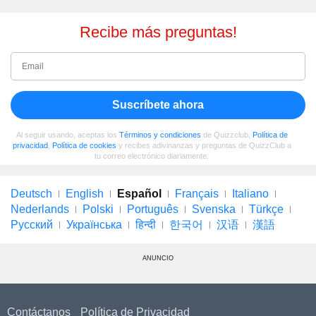
Recibe más preguntas!
Suscríbete ahora
Al seguir usando, aceptas los
Términos y condiciones
de Quizzclub,
Política de
privacidad
,
Política de cookies
y recibes adivinanzas y preguntas de QuizzClub a
tu correo electrónico diariamente.
Deutsch
English
Español
Français
Italiano
Nederlands
Polski
Português
Svenska
Türkçe
Русский
Українська
हिन्दी
한국어
汉语
漢語
ANUNCIO
Contáctanos
Política de Privacidad