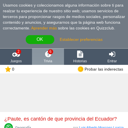
Usamos cookies y coleccionamos alguna información sobre ti para
realzar tu experiencia de nuestro sitio web; usamos servicios de
terceros para proporcionar rasgos de medios sociales, personalizar
contenido y anuncios, y asegurarnos que la página web funciona
correctamente.
Aprender más
sobre las cookies en Quizzclub.
OK
Establecer preferencias
2
6
Juegos
Trivia
Historias
Entrar
0
Probar las inderectas
¿Paute, es cantón de que provincia del Ecuador?
Geografía
por
Luis Alberto Moscoso Loaiza