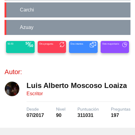
Carchi
Azuay
50-50
Otra pregunta
Dos intentos
Voto mayoritario
Autor:
Luis Alberto Moscoso Loaiza
Escritor
Desde
Nivel
Puntuación
Preguntas
07/2017
90
311031
197