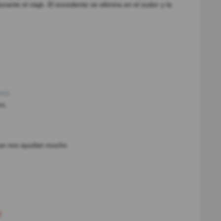
rante el viaje. El excedente se elimina en el sudor y la
o(s)
ro,
 que nos ayudan mucho
)