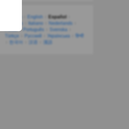
Deutsch
English
Español
Français
Italiano
Nederlands
Polski
Português
Svenska
Türkçe
Русский
Українська
हिन्दी
한국어
汉语
漢語