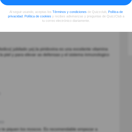
Al seguir usando, aceptas los
Términos y condiciones
de Quizzclub,
Política de
privacidad
,
Política de cookies
y recibes adivinanzas y preguntas de QuizzClub a
tu correo electrónico diariamente.
ico( jubilado ya),la piridoxina es una excelente vitamina
a piel y para elevar as defensas y el sistema inmunologico
)
(s)
 te piquen los moscos. Es recomendable empezar a