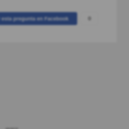
0
r
esta pregunta
en Facebook