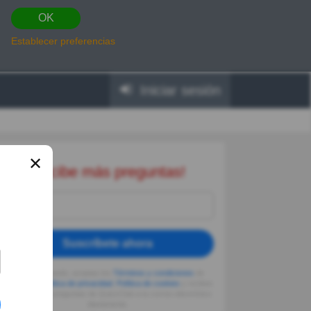
OK
Establecer preferencias
Iniciar sesión
✕
Recibe más preguntas!
Suscríbete ahora
Al seguir usando, aceptas los
Términos y condiciones
de
Quizzclub,
Política de privacidad
,
Política de cookies
y recibes
adivinanzas y preguntas de QuizzClub a tu correo electrónico
diariamente.