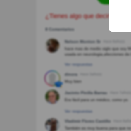
¿Tienes algo que decir?
8 Comentarios
Nelson Monton Sr
Hace 8año(s)
hace mas de medio siglo que soy Med
usada en neurologia,afecciones de l
Ver respuestas
dinora
Hace 3año(s)
Muy bien
Jacinto Pinilla Barrau
Hace 7año(s
Era fácil para un médico, como yo.
Ver respuestas
Vladimir Flores Castillo
Hace 8año
También es muy buena para que no