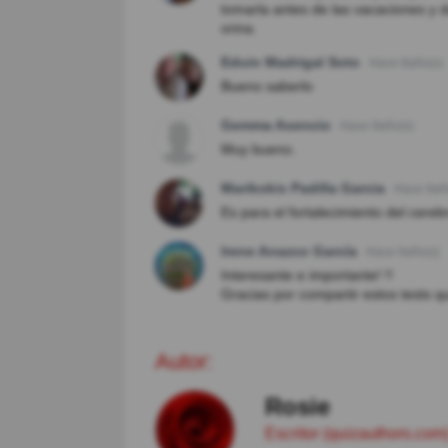
tomarla antes de las vacaciones y du
orina.
Eduin Madrigal Soto
Hace 8año(s)
Bueno saberlo
Gemma Asencio
Hace 9año(s)
Muy bueno.
Marikokis Padilla Garcia
Hace 9añ
Es para el fortalecimiento del cereb
Irene Anazco García
Hace 9año(s)
Interesante e importante! !!
Gracias por compartir estos tests
Autor:
Rosie
Escritor (quizauthors.com