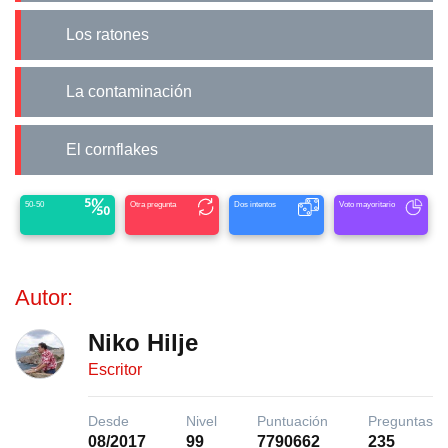
Los ratones
La contaminación
El cornflakes
50-50
Otra pregunta
Dos intentos
Voto mayoritario
Autor:
Niko Hilje
Escritor
Desde
Nivel
Puntuación
Preguntas
08/2017
99
7790662
235