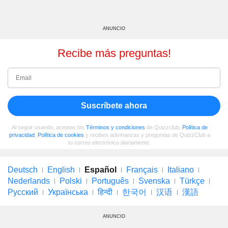
ANUNCIO
Recibe más preguntas!
Suscríbete ahora
Al seguir usando, aceptas los
Términos y condiciones
de Quizzclub,
Política de
privacidad
,
Política de cookies
y recibes adivinanzas y preguntas de QuizzClub a
tu correo electrónico diariamente.
Deutsch
English
Español
Français
Italiano
Nederlands
Polski
Português
Svenska
Türkçe
Русский
Українська
हिन्दी
한국어
汉语
漢語
ANUNCIO